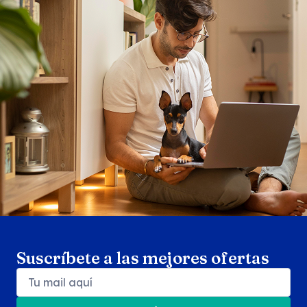
Search products
Se
Suscríbete a las mejores ofertas