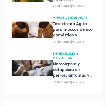
Javier López
|
46519
MARCAS VETERINARIAS
Insecticida Agita
para moscas de uso
doméstico y
profesional
Javier López
|
29075
ENFERMEDADES Y
PREVENCIÓN
Narcolepsia y
cataplexia en
perros, síntomas y
tratamiento
Javier López
|
26387