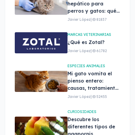
hepático para
perros y gatos: qué
son, beneficios y
Javier López
|
81837
cómo elegir el
adecuado
MARCAS VETERINARIAS
¿Qué es Zotal?
Javier López
|
61782
ESPECIES ANIMALES
Mi gato vomita el
pienso entero:
causas, tratamiento
y cuándo
Javier López
|
52455
preocuparse
CURIOSIDADES
Descubre los
diferentes tipos de
agapornis