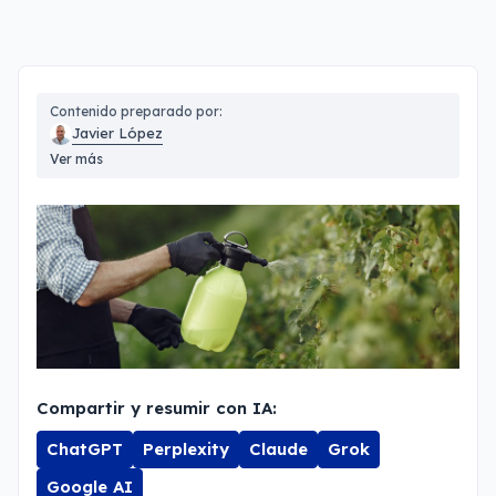
Contenido preparado por:
Javier López
Ver más
Compartir y resumir con IA:
ChatGPT
Perplexity
Claude
Grok
Google AI