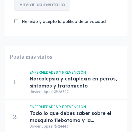
Enviar comentario
He leído y acepto la
política de privacidad
Posts más vistos
ENFERMEDADES Y PREVENCIÓN
Narcolepsia y cataplexia en perros,
1
síntomas y tratamiento
Javier López
|
26387
ENFERMEDADES Y PREVENCIÓN
Todo lo que debes saber sobre el
2
mosquito flebotomo y la
Javier López
|
24443
leishmaniasis