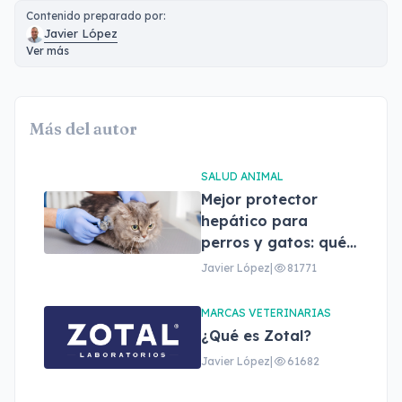
Contenido preparado por:
Javier López
Ver más
Más del autor
SALUD ANIMAL
Mejor protector
hepático para
perros y gatos: qué
son, beneficios y
Javier López
|
81771
cómo elegir el
adecuado
MARCAS VETERINARIAS
¿Qué es Zotal?
Javier López
|
61682