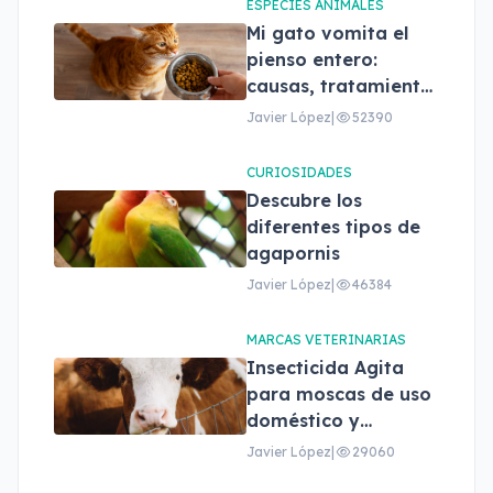
ESPECIES ANIMALES
Mi gato vomita el
pienso entero:
causas, tratamiento
y cuándo
Javier López
|
52390
preocuparse
CURIOSIDADES
Descubre los
diferentes tipos de
agapornis
Javier López
|
46384
MARCAS VETERINARIAS
Insecticida Agita
para moscas de uso
doméstico y
profesional
Javier López
|
29060