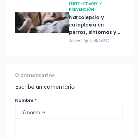
ENFERMEDADES Y
PREVENCIÓN
Narcolepsia y
cataplexia en
perros, síntomas y
tratamiento
Javier López
|
26372
0 comentarios
Escribe un comentario
Nombre *