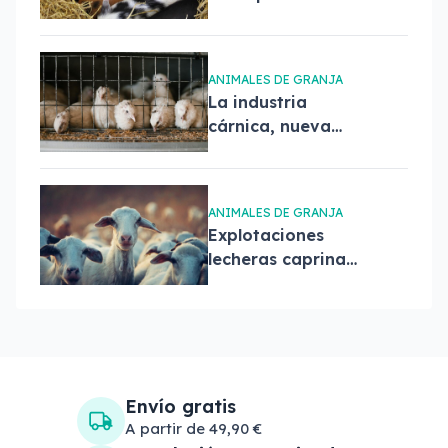
producción
porcina, un éxito
ANIMALES DE GRANJA
La industria
cárnica, nueva
tecnología y
evolución
ANIMALES DE GRANJA
Explotaciones
lecheras caprinas
y rumiantes
Envío gratis
A partir de 49,90 €