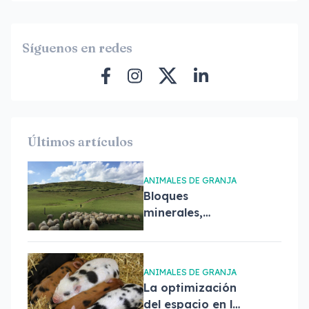
Síguenos en redes
Últimos artículos
ANIMALES DE GRANJA
Bloques
minerales,
esenciales para el
bienestar de tu
ganado
ANIMALES DE GRANJA
La optimización
del espacio en la