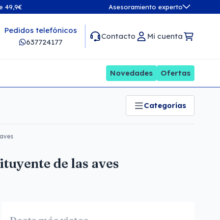
de 49,9€
Asesoramiento experto
Pedidos telefónicos
Contacto
Mi cuenta
637724177
Novedades
Ofertas
Categorías
 aves
tuyente de las aves