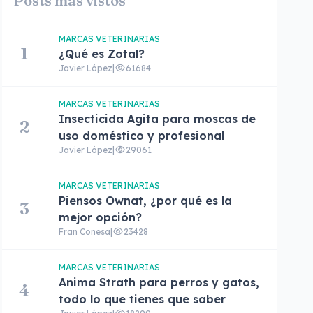
Posts más vistos
MARCAS VETERINARIAS
1
¿Qué es Zotal?
Javier López
|
61684
MARCAS VETERINARIAS
Insecticida Agita para moscas de
2
uso doméstico y profesional
Javier López
|
29061
MARCAS VETERINARIAS
Piensos Ownat, ¿por qué es la
3
mejor opción?
Fran Conesa
|
23428
MARCAS VETERINARIAS
Anima Strath para perros y gatos,
4
todo lo que tienes que saber