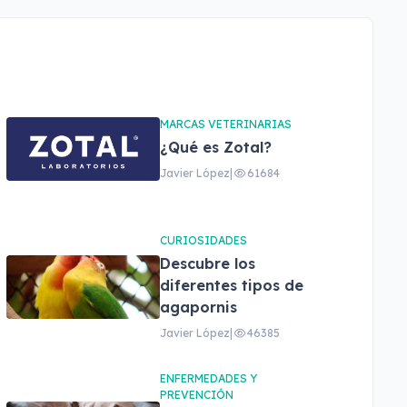
MARCAS VETERINARIAS
¿Qué es Zotal?
Javier López
|
61684
CURIOSIDADES
Descubre los
diferentes tipos de
agapornis
Javier López
|
46385
ENFERMEDADES Y
PREVENCIÓN