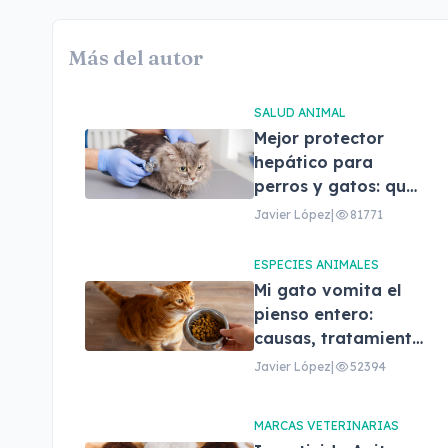
Más del autor
SALUD ANIMAL
Mejor protector
hepático para
perros y gatos: qué
son, beneficios y
Javier López
|
81771
cómo elegir el
adecuado
ESPECIES ANIMALES
Mi gato vomita el
pienso entero:
causas, tratamiento
y cuándo
Javier López
|
52394
preocuparse
MARCAS VETERINARIAS