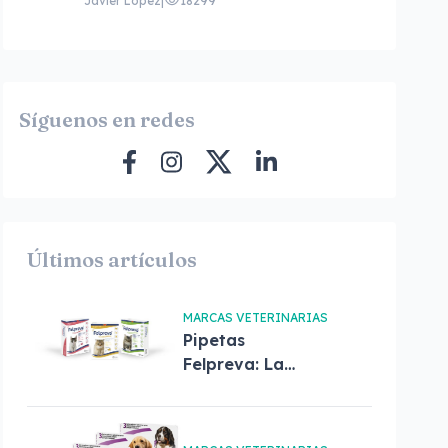
Javier López
|
18299
Síguenos en redes
Últimos artículos
MARCAS VETERINARIAS
Pipetas
Felpreva: La
solución
completa para
el cuidado de tu