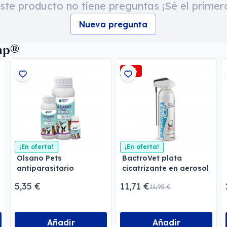
ste producto no tiene preguntas ¡Sé el primer
Nueva pregunta
mp®
-2%
¡En oferta!
¡En oferta!
Olsano Pets
BactroVet plata
antiparasitario
cicatrizante en aerosol
5,35 €
11,71 €
11,95 €
Añadir
Añadir