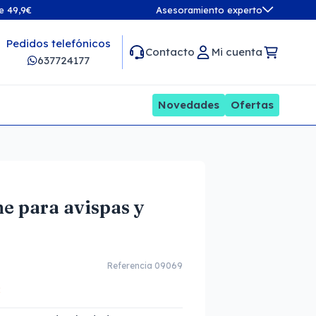
de 49,9€
Asesoramiento experto
Pedidos telefónicos
Contacto
Mi cuenta
637724177
Novedades
Ofertas
 para avispas y
Referencia 09069