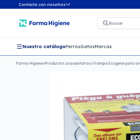
Contacta con nosotros
Nuestro catálogo
Perros
Gatos
Marcas
Farma Higiene
>
Productos zoosanitarios
>
Trampa Ecogene para av