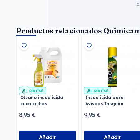
E
Productos relacionados Quimica
¡En oferta!
¡En oferta!
Olsano insecticida
Insecticida para
cucarachas
Avispas Insquim
8,95 €
9,95 €
Añadir
Añadir