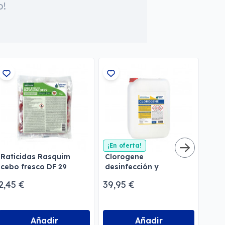
o!
¡En oferta!
Raticidas Rasquim
Clorogene
Act
cebo fresco DF 29
desinfección y
tra
potabilización de agua
avi
2,45 €
39,95 €
15,7
Añadir
Añadir