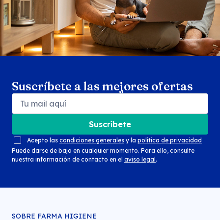
Suscríbete a las mejores ofertas
Suscríbete
Acepto las
condiciones generales
y la
política de privacidad
Puede darse de baja en cualquier momento. Para ello, consulte
nuestra información de contacto en el
aviso legal
.
SOBRE FARMA HIGIENE