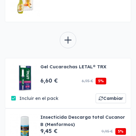
Gel Cucarachas LETAL® TRX
6,60 €
6,95 €
5%
Incluir en el pack
Cambiar
Insecticida Descarga total Cucanor
B (Menformos)
9,45 €
9,95 €
5%