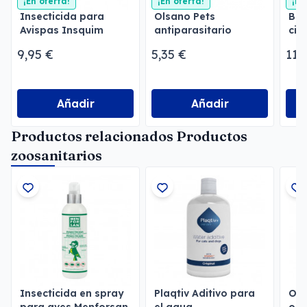
¡En oferta!
¡En oferta!
¡En
Insecticida para
Olsano Pets
Bac
Avispas Insquim
antiparasitario
cic
aer
9,95 €
5,35 €
11,
Añadir
Añadir
Productos relacionados Productos
zoosanitarios
Insecticida en spray
Plaqtiv Aditivo para
Opt