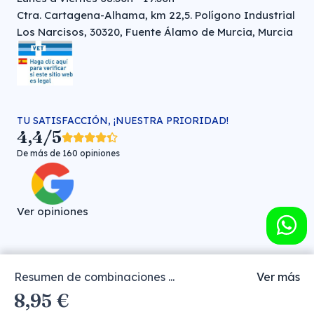
Ctra. Cartagena-Alhama, km 22,5. Polígono Industrial
Los Narcisos, 30320, Fuente Álamo de Murcia, Murcia
TU SATISFACCIÓN, ¡NUESTRA PRIORIDAD!
4,4/5
De más de 160 opiniones
Ver opiniones
Resumen de combinaciones ...
Ver más
Farmacia veterinaria online © FARMA HIGIENE S.L. (CIF: B-
8,95 €
30706451)