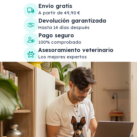
Envío gratis
A partir de 49,90 €
Devolución garantizada
Hasta 14 días después
Pago seguro
100% comprobado
Asesoramiento veterinario
Los mejores expertos
Search products
Se