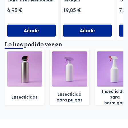
para aves Menforsan
el agua
ocu
6,95 €
19,85 €
7,2
Añadir
Añadir
Lo has podido ver en
Insecticidas
Insecticida
Insecticidas
para
para pulgas
hormigas