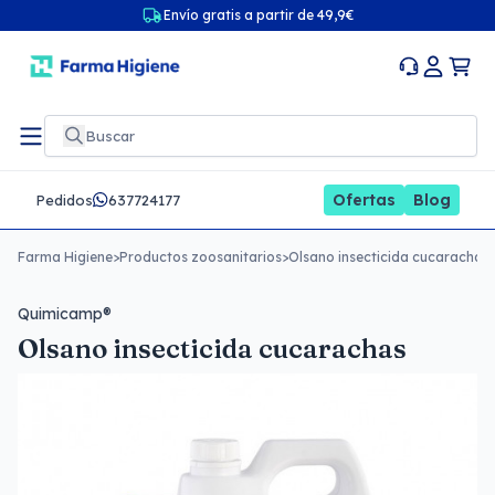
Envío gratis a partir de 49,9€
Ofertas
Blog
Pedidos
637724177
Farma Higiene
>
Productos zoosanitarios
>
Olsano insecticida cucarachas
Quimicamp®
Olsano insecticida cucarachas