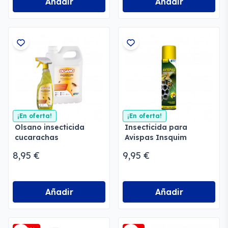
Añadir
Añadir
¡En oferta!
¡En oferta!
Olsano insecticida
Insecticida para
cucarachas
Avispas Insquim
8,95 €
9,95 €
Añadir
Añadir