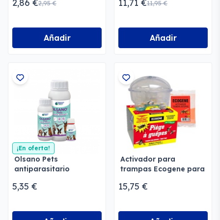
2,86 €
11,71 €
2,95 €
11,95 €
Añadir
Añadir
¡En oferta!
Olsano Pets
Activador para
antiparasitario
trampas Ecogene para
avispas y moscas
5,35 €
15,75 €