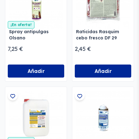
¡En oferta!
Spray antipulgas
Raticidas Rasquim
Olsano
cebo fresco DF 29
7,25 €
2,45 €
Añadir
Añadir