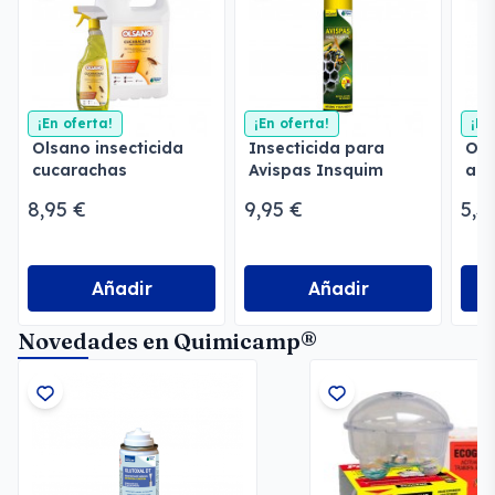
¡En oferta!
¡En oferta!
¡En
Olsano insecticida
Insecticida para
Ols
cucarachas
Avispas Insquim
ant
8,95 €
9,95 €
5,3
Añadir
Añadir
Novedades en Quimicamp®