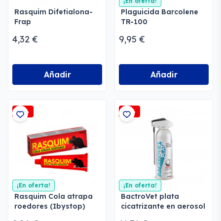
¡En oferta!
Rasquim Difetialona-
Plaguicida Barcolene
Frap
TR-100
4,32 €
9,95 €
Añadir
Añadir
-3%
-2%
¡En oferta!
¡En oferta!
Rasquim Cola atrapa
BactroVet plata
roedores (Ibystop)
cicatrizante en aerosol