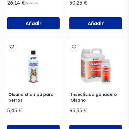
26,14 €
50,25 €
26,95 €
ganaderas
Añadir
Añadir
Olsano champú para
Insecticida ganadero
perros
Olsano
5,45 €
95,35 €