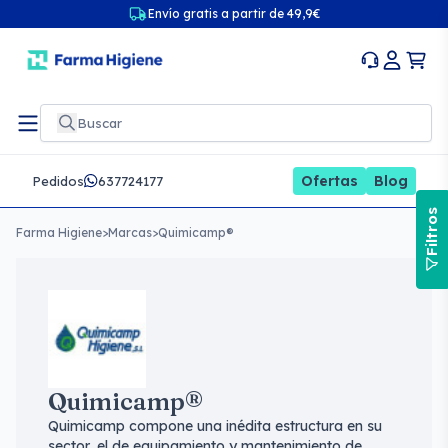
Envío gratis a partir de 49,9€
Ofertas
Blog
Pedidos
637724177
Filtros
Farma Higiene
>
Marcas
>
Quimicamp®
Quimicamp®
Quimicamp compone una inédita estructura en su
sector, el de equipamiento y mantenimiento de