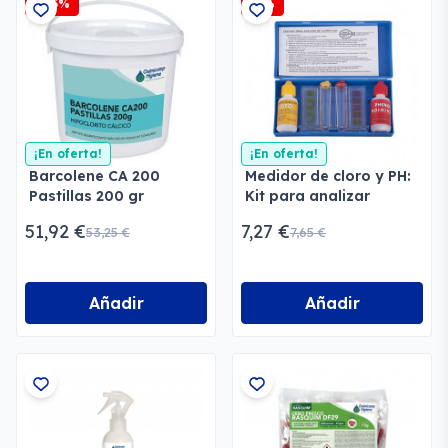
-2,5%
-5%
¡En oferta!
¡En oferta!
Barcolene CA 200
Medidor de cloro y PH:
Pastillas 200 gr
Kit para analizar
51,92 €
7,27 €
53,25 €
7,65 €
Añadir
Añadir