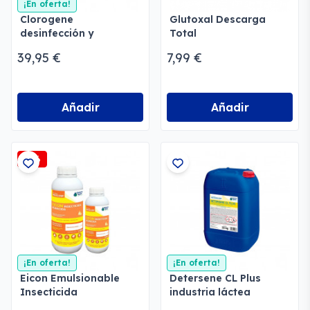
¡En oferta!
Clorogene
Glutoxal Descarga
desinfección y
Total
potabilización de agua
39,95 €
7,99 €
Añadir
Añadir
-3%
¡En oferta!
¡En oferta!
Eicon Emulsionable
Detersene CL Plus
Insecticida
industria láctea
instalaciones