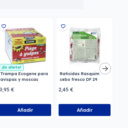
¡En oferta!
Trampa Ecogene para
Raticidas Rasquim
Act
avispas y moscas
cebo fresco DF 29
tra
avi
9,95 €
2,45 €
15,7
Añadir
Añadir