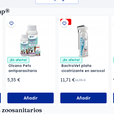
mp®
-2%
¡En oferta!
¡En oferta!
Olsano Pets
BactroVet plata
antiparasitario
cicatrizante en aerosol
5,35 €
11,71 €
11,95 €
Añadir
Añadir
 zoosanitarios