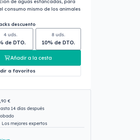
ación de aguas estancadas, para
a el consumo mismo de los animales
packs descuento
4 uds.
8 uds.
% de DTO.
10% de DTO.
Añadir a la cesta
dir a favoritos
9,90 €
asta 14 días después
robado
o
Los mejores expertos