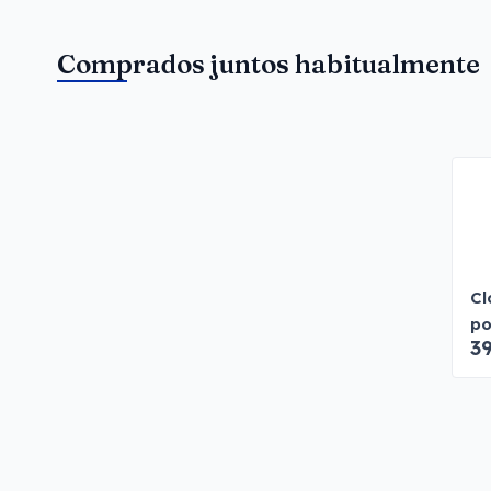
Comprados juntos habitualmente
Cl
po
39