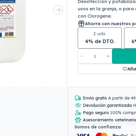
Desinfección y potabiliz
usos en la granja, o par
con Clorogene.
Ahorra con nuestros 
2 uds.
4% de DTO.
6
Aña
Envío gratis
A partir de 4
Devolución garantizada
H
Pago seguro
100% comp
Asesoramiento veterinari
Somos de confianza