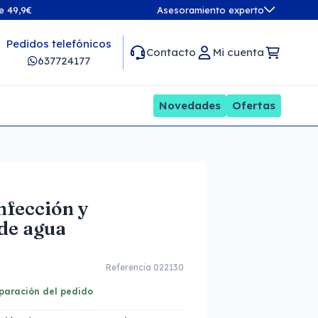
de 49,9€
Asesoramiento experto
Pedidos telefónicos
Contacto
Mi cuenta
637724177
Novedades
Ofertas
nfección y
 de agua
Referencia 022130
eparación del pedido