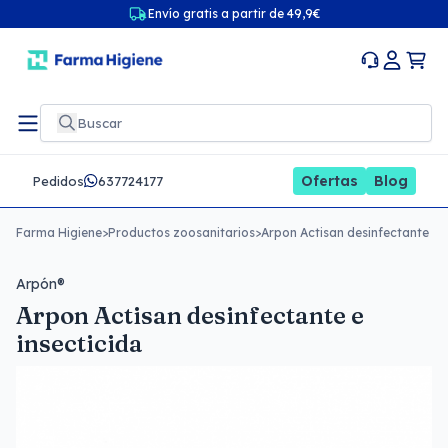
Envío gratis a partir de 49,9€
Ofertas
Blog
Pedidos
637724177
Farma Higiene
>
Productos zoosanitarios
>
Arpon Actisan desinfectante e i
Arpón®
Arpon Actisan desinfectante e
insecticida