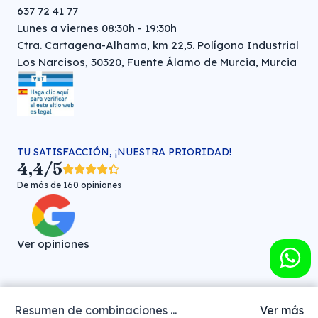
637 72 41 77
Lunes a viernes 08:30h - 19:30h
Ctra. Cartagena-Alhama, km 22,5. Polígono Industrial
Los Narcisos, 30320, Fuente Álamo de Murcia, Murcia
TU SATISFACCIÓN, ¡NUESTRA PRIORIDAD!
4,4/5
De más de 160 opiniones
Ver opiniones
Resumen de combinaciones ...
Ver más
Farmacia veterinaria online © FARMA HIGIENE S.L. (CIF: B-