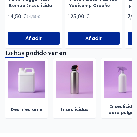
Bomba Insecticida
Yodicamp Ordeño
par
para Estancias
Men
14,50 €
125,00 €
7,9
14,95 €
Añadir
Añadir
Lo has podido ver en
Insecticida
Desinfectante
Insecticidas
para pulgas