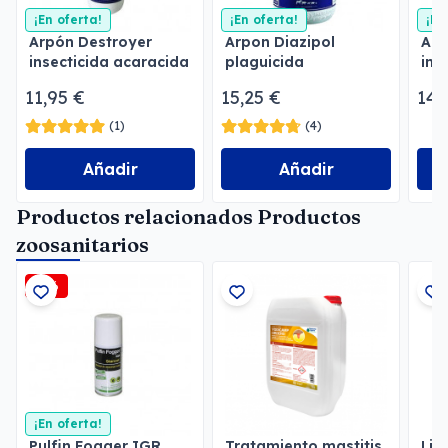
¡En oferta!
¡En oferta!
¡En
Arpón Destroyer
Arpon Diazipol
Arp
insecticida acaracida
plaguicida
ins
Zotal
emulsionable
pro
11,95 €
15,25 €
14,
(1)
(4)
Añadir
Añadir
Productos relacionados Productos
zoosanitarios
-3%
¡En oferta!
Pulfin Fogger IGR
Tratamiento mastitis
Lim