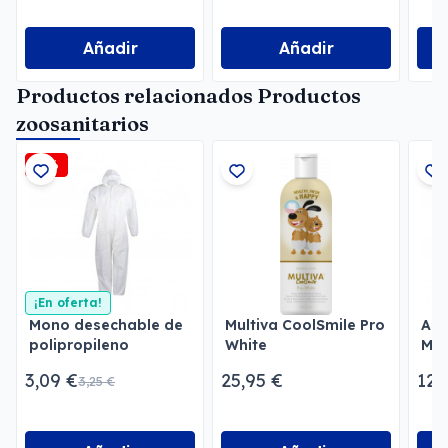
Añadir
Añadir
Productos relacionados Productos
zoosanitarios
-5%
¡En oferta!
Mono desechable de
Multiva CoolSmile Pro
Ahu
polipropileno
White
Men
universal
3,09 €
25,95 €
12,
3,25 €