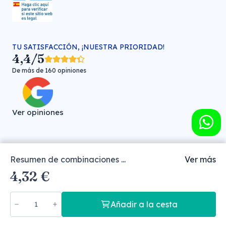
TU SATISFACCIÓN, ¡NUESTRA PRIORIDAD!
4,4/5
De más de 160 opiniones
Ver opiniones
Resumen de combinaciones ...
Ver más
Farmacia veterinaria online © FARMA HIGIENE S.L. (CIF: B-
4,32 €
30706451)
Añadir a la cesta