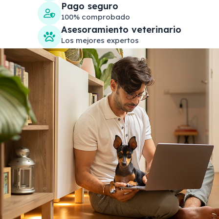
Pago seguro
100% comprobado
Asesoramiento veterinario
Los mejores expertos
Search products
Se