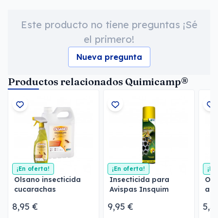
Este producto no tiene preguntas ¡Sé
el primero!
Nueva pregunta
Productos relacionados Quimicamp®
¡En oferta!
¡En oferta!
¡En
Olsano insecticida
Insecticida para
Ols
cucarachas
Avispas Insquim
ant
8,95 €
9,95 €
5,3