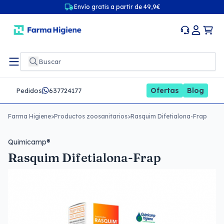
Envío gratis a partir de 49,9€
Ofertas
Blog
Pedidos
637724177
Farma Higiene
>
Productos zoosanitarios
>
Rasquim Difetialona-Frap
Quimicamp®
Rasquim Difetialona-Frap