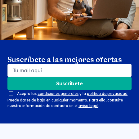
Suscríbete a las mejores ofertas
Suscríbete
Acepto las
condiciones generales
y la
política de privacidad
Puede darse de baja en cualquier momento. Para ello, consulte
nuestra información de contacto en el
aviso legal
.