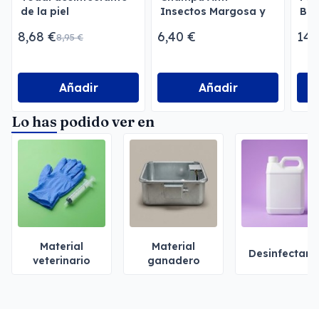
de la piel
Insectos Margosa y
Bom
Geraniol Megusta
par
8,68 €
6,40 €
14,
8,95 €
Añadir
Añadir
Lo has podido ver en
Material
Material
Desinfectant
veterinario
ganadero