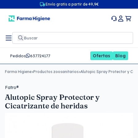
Envío gratis a partir de 49,9€
Ofertas
Blog
Pedidos
637724177
Farma Higiene
>
Productos zoosanitarios
>
Alutopic Spray Protector y Cica
Fatro®
Alutopic Spray Protector y
Cicatrizante de heridas