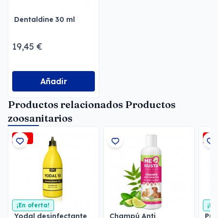
Dentaldine 30 ml
19,45 €
Añadir
Productos relacionados Productos
zoosanitarios
-3%
-3
¡En oferta!
¡En
Yodal desinfectante
Champú Anti
Pul