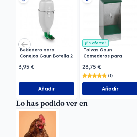
¡En oferta!
Bebedero para
Tolvas Gaun
Conejos Gaun Botella 2
Comederos para
l
perros
3,95 €
28,75 €
(1)
Añadir
Añadir
Lo has podido ver en