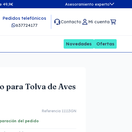
de 49,9€
Asesoramiento experto
Pedidos telefónicos
Contacto
Mi cuenta
637724177
Novedades
Ofertas
co para Tolva de Aves
Referencia 11113GN
eparación del pedido