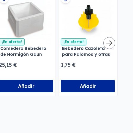
¡En oferta!
¡En oferta!
Comedero Bebedero
Bebedero Cazoleta
Beb
de Hormigón Gaun
para Palomos y otras
con
para Perros
aves
Gau
25,15 €
1,75 €
18,
Añadir
Añadir