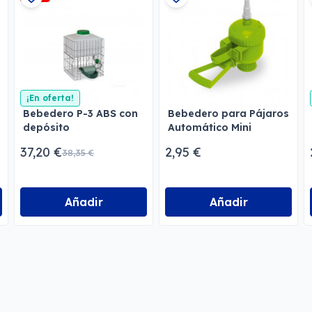
¡En oferta!
Bebedero P-3 ABS con
Bebedero para Pájaros
depósito
Automático Mini
37,20 €
2,95 €
38,35 €
Añadir
Añadir