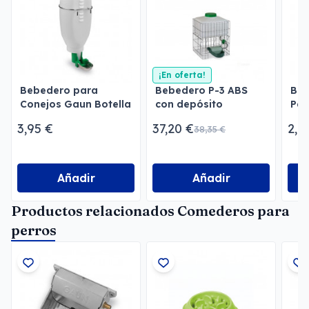
¡En oferta!
Bebedero para
Bebedero P-3 ABS
Beb
Conejos Gaun Botella
con depósito
Páj
2 l
Min
3,95 €
37,20 €
2,9
38,35 €
Añadir
Añadir
Productos relacionados Comederos para
perros