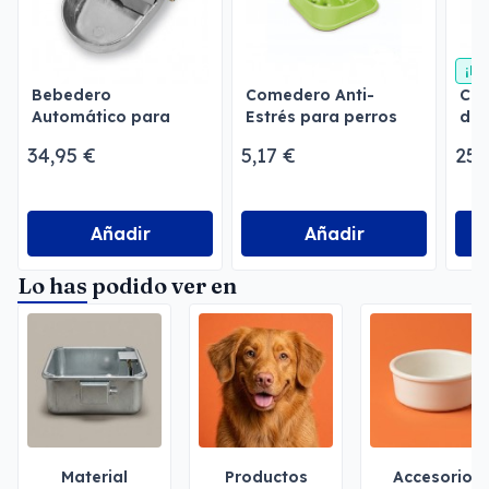
¡En
Bebedero
Comedero Anti-
Co
Automático para
Estrés para perros
de 
Perros de Aluminio
Gaun
par
34,95 €
5,17 €
25,
Añadir
Añadir
Lo has podido ver en
Material
Productos
Accesorios