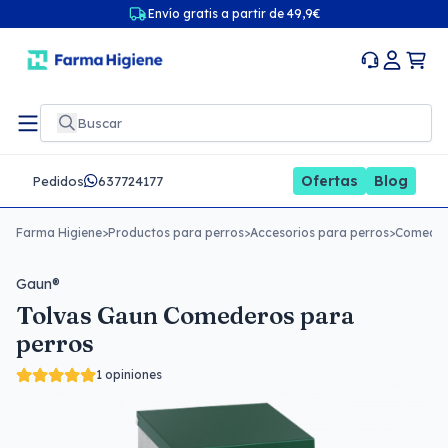
Envío gratis a partir de 49,9€
Ofertas
Blog
Pedidos
637724177
Farma Higiene
>
Productos para perros
>
Accesorios para perros
>
Comeder
Gaun®
Tolvas Gaun Comederos para
perros
1 opiniones