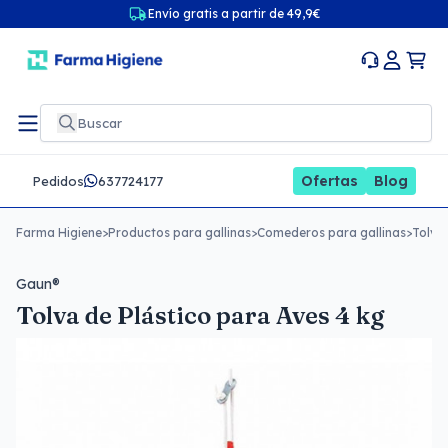
Envío gratis a partir de 49,9€
Ofertas
Blog
Pedidos
637724177
Farma Higiene
>
Productos para gallinas
>
Comederos para gallinas
>
Tolva 
Gaun®
Tolva de Plástico para Aves 4 kg