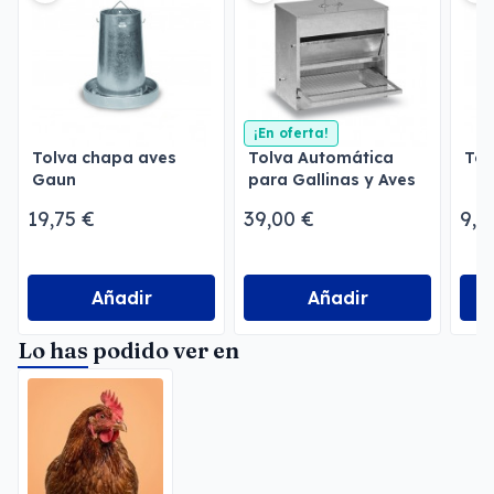
¡En oferta!
Tolva chapa aves
Tolva Automática
Tol
Gaun
para Gallinas y Aves
de Corral
19,75 €
39,00 €
9,0
Añadir
Añadir
Lo has podido ver en