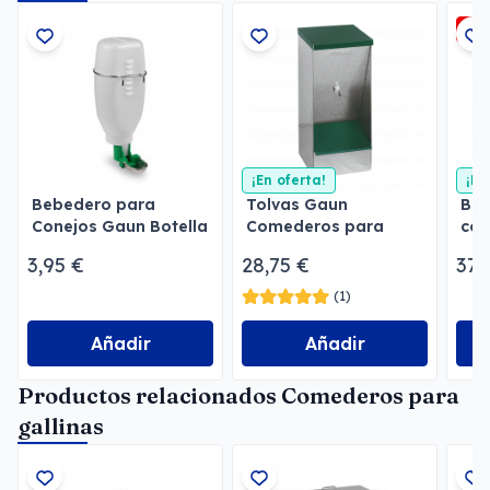
-3
¡En oferta!
¡En
Bebedero para
Tolvas Gaun
Beb
Conejos Gaun Botella
Comederos para
con
2 l
perros
3,95 €
28,75 €
37,
(1)
Añadir
Añadir
Productos relacionados Comederos para
gallinas