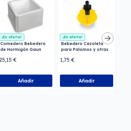
¡En oferta!
¡En oferta!
Comedero Bebedero
Bebedero Cazoleta
Beb
de Hormigón Gaun
para Palomos y otras
con
para Perros
aves
Gau
25,15 €
1,75 €
18,
Añadir
Añadir