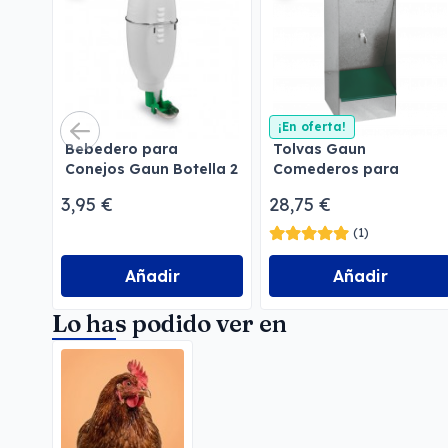
¡En oferta!
Bebedero para
Tolvas Gaun
Conejos Gaun Botella 2
Comederos para
l
perros
3,95 €
28,75 €
(1)
Añadir
Añadir
Lo has podido ver en