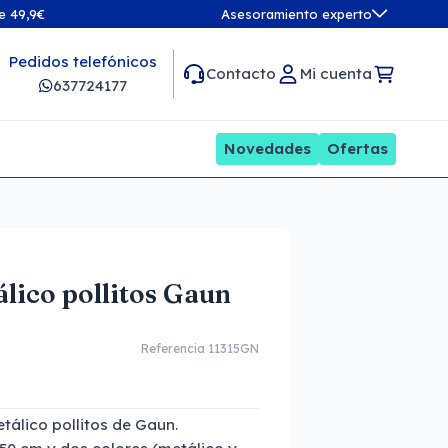
de 49,9€
Asesoramiento experto
Pedidos telefónicos
Contacto
Mi cuenta
637724177
Novedades
Ofertas
ico pollitos Gaun
Referencia 11315GN
álico pollitos de Gaun.