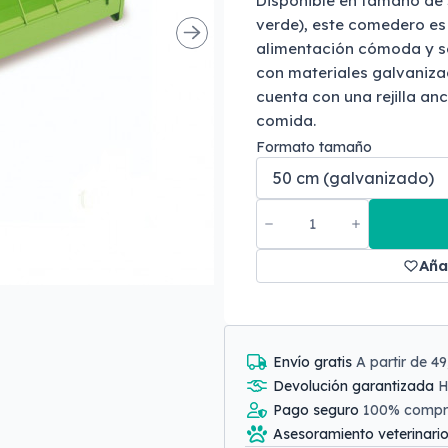
Disponible en tamaño de 
verde), este comedero es
alimentación cómoda y se
con materiales galvanizad
cuenta con una rejilla an
comida.
Formato tamaño
Aña
Envío gratis
A partir de 4
Devolución garantizada
H
Pago seguro
100% comp
Asesoramiento veterinari