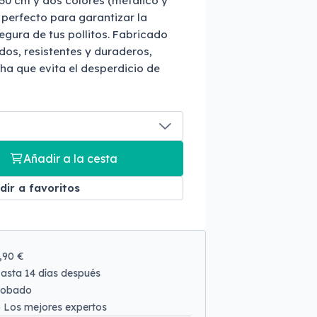
50 cm y dos colores (metálico y
 perfecto para garantizar la
gura de tus pollitos. Fabricado
os, resistentes y duraderos,
cha que evita el desperdicio de
Añadir a la cesta
dir a favoritos
9,90 €
asta 14 días después
robado
o
Los mejores expertos