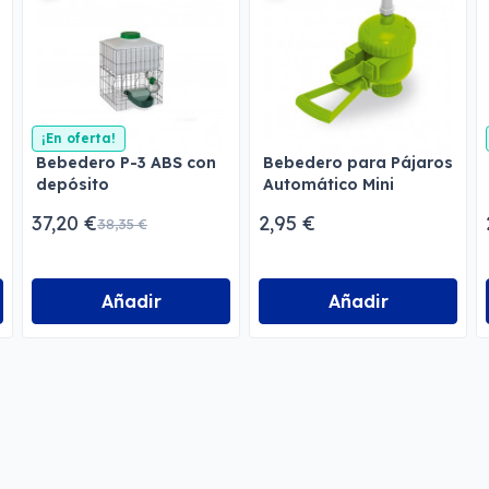
¡En oferta!
Bebedero P-3 ABS con
Bebedero para Pájaros
depósito
Automático Mini
37,20 €
2,95 €
38,35 €
Añadir
Añadir