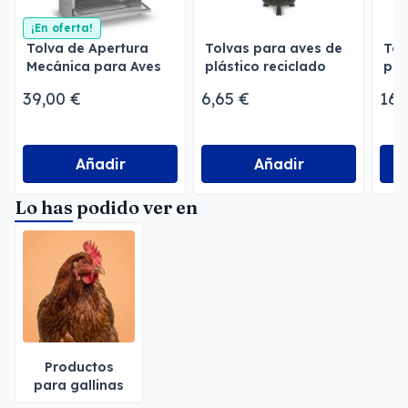
¡En oferta!
Tolva de Apertura
Tolvas para aves de
Tol
Mecánica para Aves
plástico reciclado
par
(Ro
39,00 €
6,65 €
16,
Añadir
Añadir
Lo has podido ver en
Productos
para gallinas