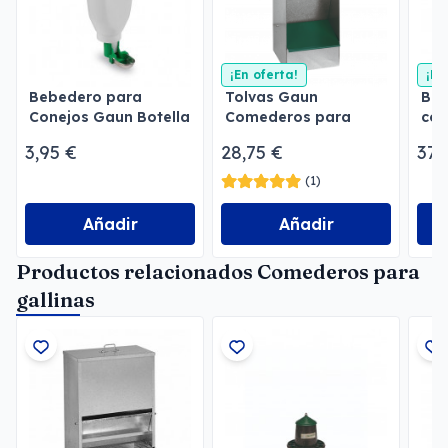
¡En oferta!
¡En
Bebedero para
Tolvas Gaun
Beb
Conejos Gaun Botella
Comederos para
con
2 l
perros
3,95 €
28,75 €
37,
(1)
Añadir
Añadir
Productos relacionados Comederos para
gallinas