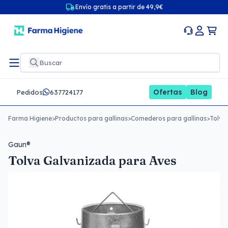
Envío gratis a partir de 49,9€
Ofertas
Blog
Pedidos
637724177
Farma Higiene
>
Productos para gallinas
>
Comederos para gallinas
>
Tolva
Gaun®
Tolva Galvanizada para Aves