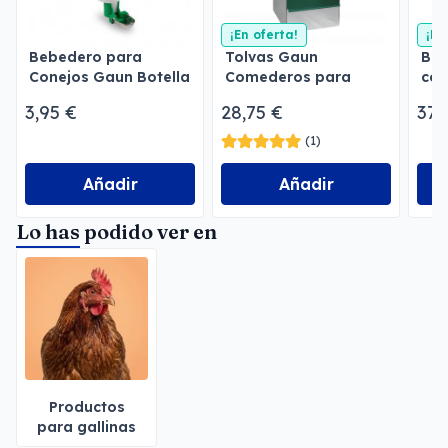
¡En oferta!
¡En
Bebedero para
Tolvas Gaun
Beb
Conejos Gaun Botella
Comederos para
con
2 l
perros
3,95 €
28,75 €
37,
(1)
Añadir
Añadir
Lo has podido ver en
Productos
para gallinas