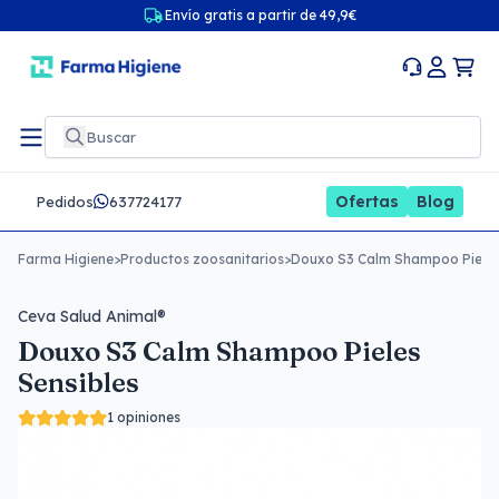
Envío gratis a partir de 49,9€
Ofertas
Blog
Pedidos
637724177
Farma Higiene
>
Productos zoosanitarios
>
Douxo S3 Calm Shampoo Pieles
Ceva Salud Animal®
Douxo S3 Calm Shampoo Pieles
Sensibles
1 opiniones