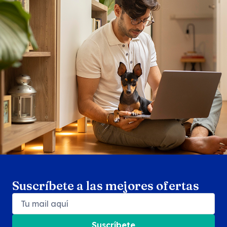
Search products
Se
Suscríbete a las mejores ofertas
Suscríbete