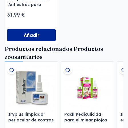
Antiestrés para
Perros
31,99 €
Añadir
Productos relacionados Productos
zoosanitarios
Iryplus limpiador
Pack Pediculicida
Ins
periocular de costras
para eliminar piojos
en 
y moco
y liendres