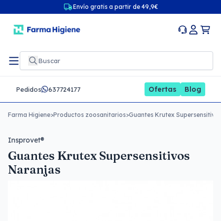
Envío gratis a partir de 49,9€
Ofertas
Blog
Pedidos
637724177
Farma Higiene
>
Productos zoosanitarios
>
Guantes Krutex Supersensitivo
Insprovet®
Guantes Krutex Supersensitivos
Naranjas