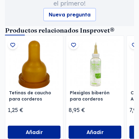
el primero!
Nueva pregunta
Productos relacionados Insprovet®
Tetinas de caucho
Plexiglas biberón
Cro
para corderos
para corderos
Allf
1,25 €
8,95 €
7,9
Añadir
Añadir