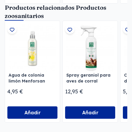
Productos relacionados Productos
zoosanitarios
Agua de colonia
Spray geraniol para
Cre
limón Menforsan
aves de corral
des
Menforsan
per
4,95 €
12,95 €
5,9
Añadir
Añadir