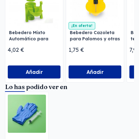
¡En oferta!
Bebedero Mixto
Bebedero Cazoleta
Bib
Automático para
para Palomos y otras
ter
aves
aves
4,02 €
1,75 €
7,9
Añadir
Añadir
Lo has podido ver en