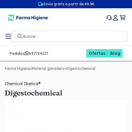
Envío gratis a partir de 49,9€
Ofertas
Blog
Pedidos
637724177
Farma Higiene
>
Material ganadero
>
Digestochemical
Chemical Iberica®
Digestochemical