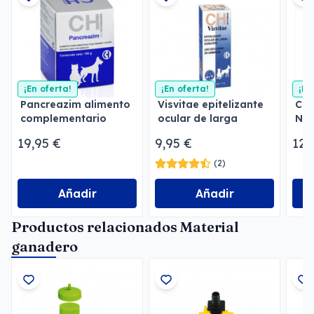
¡En oferta!
¡En oferta!
¡En
Pancreazim alimento
Visvitae epitelizante
Cog
complementario
ocular de larga
Neu
duración
neu
19,95 €
9,95 €
12,
(2)
Añadir
Añadir
Productos relacionados Material
ganadero