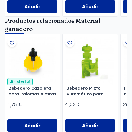
Añadir
Añadir
Productos relacionados Material
ganadero
¡En oferta!
Bebedero Cazoleta
Bebedero Mixto
Pre
para Palomos y otras
Automático para
nat
aves
aves
1,75 €
4,02 €
26,
Añadir
Añadir