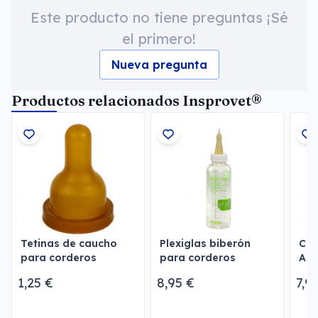
Este producto no tiene preguntas ¡Sé
el primero!
Nueva pregunta
Productos relacionados Insprovet®
Tetinas de caucho
Plexiglas biberón
Cro
para corderos
para corderos
Allf
1,25 €
8,95 €
7,9