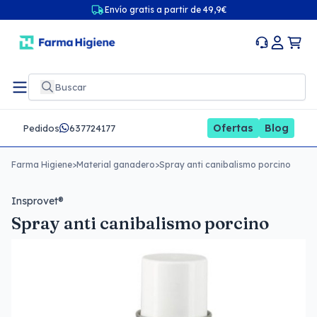
Envío gratis a partir de 49,9€
Ofertas
Blog
Pedidos
637724177
Farma Higiene
>
Material ganadero
>
Spray anti canibalismo porcino
Insprovet®
Spray anti canibalismo porcino