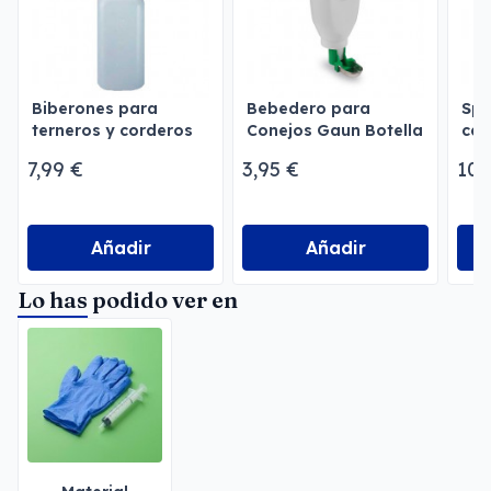
Biberones para
Bebedero para
Spr
terneros y corderos
Conejos Gaun Botella
can
2 l
7,99 €
3,95 €
10,
Añadir
Añadir
Lo has podido ver en