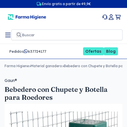
Envío gratis a partir de 49,9€
Ofertas
Blog
Pedidos
637724177
Farma Higiene
>
Material ganadero
>
Bebedero con Chupete y Botella par
Gaun®
Bebedero con Chupete y Botella
para Roedores