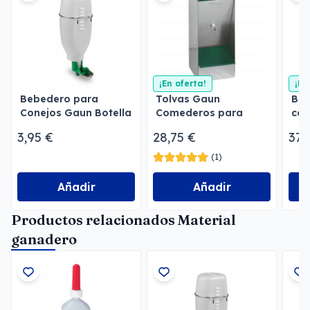
¡En oferta!
¡En
Bebedero para
Tolvas Gaun
Beb
Conejos Gaun Botella
Comederos para
con
2 l
perros
3,95 €
28,75 €
37,
(1)
Añadir
Añadir
Productos relacionados Material
ganadero