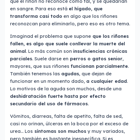
que el riñón no reconoce como tal, y se quedarían
en sangre. Para eso está
el hígado, que
transforma casi todo
en algo que los riñones
reconozcan para eliminarlo, pero eso es otro tema.
Imaginad el problema que supone
que los riñones
fallen, es algo que suele conllevar la muerte del
animal
. Lo más común son
insuficiencias crónicas
parciales
. Suele darse en
perros o gatos senior
,
mayores, que sus riñones
funcionan parcialmente
.
También tenemos las
agudas
, que dejan de
funcionar en un momento dado,
a cualquier edad
.
Lo motivos de la aguda son muchos, desde una
deshidratación fuerte hasta por efecto
secundario del uso de fármacos
.
Vómitos, diarreas, falta de apetito, falta de sed,
casi no orinan, úlceras en la boca por el exceso de
urea… Los
síntomas son muchos
y muy variados,
pero también es bastante inespecífica. Si es