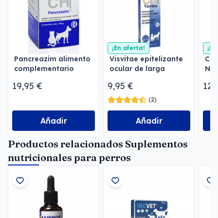
¡En oferta!
¡En
Pancreazim alimento
Visvitae epitelizante
Cog
complementario
ocular de larga
Neu
duración
neu
19,95 €
9,95 €
12,
(2)
Añadir
Añadir
Productos relacionados Suplementos
nutricionales para perros