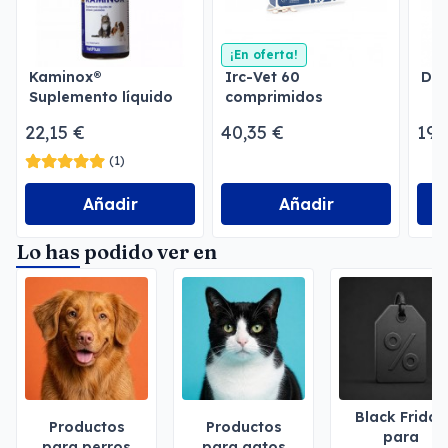
¡En oferta!
Kaminox®
Irc-Vet 60
Dua
Suplemento líquido
comprimidos
de potasio para
22,15 €
40,35 €
19,
perros y gatos
(1)
Añadir
Añadir
Lo has podido ver en
Black Friday
Productos
Productos
para
para perros
para gatos