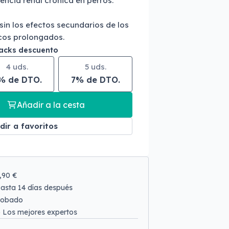
ciencia renal crónica en perros.
 sin los efectos secundarios de los
cos prolongados.
packs descuento
4 uds.
5 uds.
% de DTO.
7% de DTO.
Añadir a la cesta
dir a favoritos
9,90 €
asta 14 días después
robado
o
Los mejores expertos