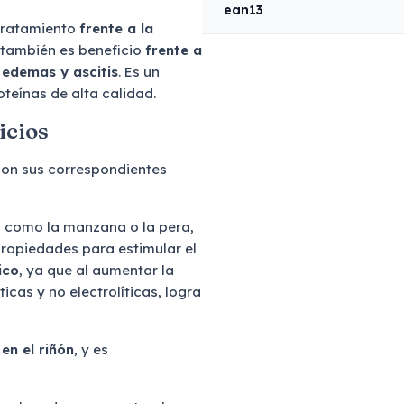
ean13
 tratamiento
frente a la
 también es beneficio
frente a
 edemas y ascitis
. Es un
oteínas de alta calidad.
icios
 con sus correspondientes
os como la manzana o la pera,
propiedades para estimular el
ico
, ya que al aumentar la
icas y no electrolíticas, logra
en el riñón
, y es