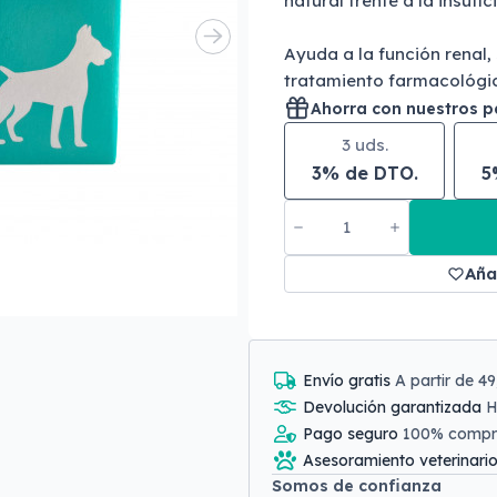
natural frente a la insufi
Ayuda a la función renal,
tratamiento farmacológi
Ahorra con nuestros 
3 uds.
3% de DTO.
5
Aña
Envío gratis
A partir de 4
Devolución garantizada
H
Pago seguro
100% comp
Asesoramiento veterinari
Somos de confianza