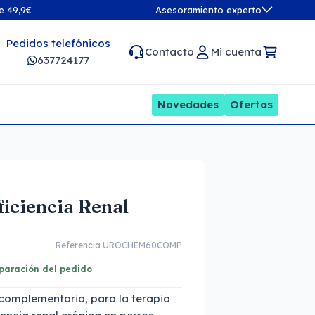
de 49,9€
Asesoramiento experto
Pedidos telefónicos
Contacto
Mi cuenta
637724177
Novedades
Ofertas
iciencia Renal
Referencia UROCHEM60COMP
eparación del pedido
complementario, para la terapia