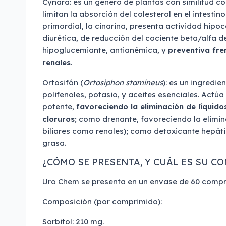
Cynara: es un género de plantas con similitud co
limitan la absorción del colesterol en el intestino
primordial, la cinarina, presenta actividad hipoc
diurética, de reducción del cociente beta/alfa de
hipoglucemiante, antianémica, y
preventiva fren
renales
.
Ortosifón (
Ortosiphon stamineus
): es un ingredie
polifenoles, potasio, y aceites esenciales. Actú
potente,
favoreciendo la eliminación de líquidos
cloruros
; como drenante, favoreciendo la elimin
biliares como renales); como detoxicante hepát
grasa.
¿CÓMO SE PRESENTA, Y CUÁL ES SU C
Uro Chem se presenta en un envase de 60 compr
Composición (por comprimido):
Sorbitol: 210 mg.