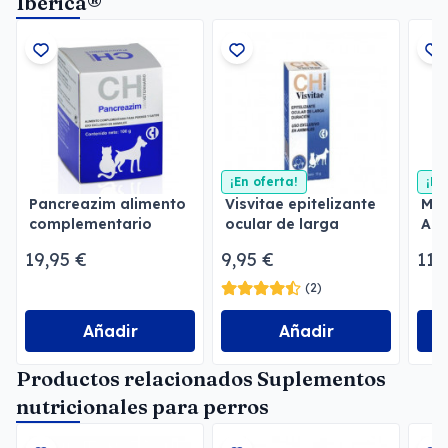
Iberica®
¡En oferta!
¡En
Pancreazim alimento
Visvitae epitelizante
Myc
complementario
ocular de larga
Ant
duración
Ant
19,95 €
9,95 €
11,
(2)
Añadir
Añadir
Productos relacionados Suplementos
nutricionales para perros