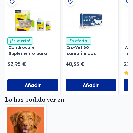
¡En oferta!
¡En oferta!
Condrocare
Irc-Vet 60
Ato
Suplemento para
comprimidos
tra
Articulaciones de
32,95 €
40,35 €
27,
Perros y Gatos
Añadir
Añadir
Lo has podido ver en