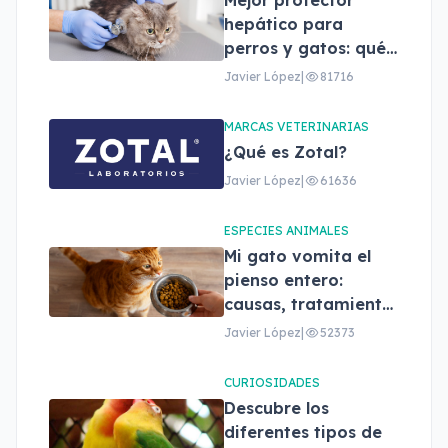
Mejor protector
hepático para
perros y gatos: qué
son, beneficios y
Javier López
|
81716
cómo elegir el
adecuado
MARCAS VETERINARIAS
¿Qué es Zotal?
Javier López
|
61636
ESPECIES ANIMALES
Mi gato vomita el
pienso entero:
causas, tratamiento
y cuándo
Javier López
|
52373
preocuparse
CURIOSIDADES
Descubre los
diferentes tipos de