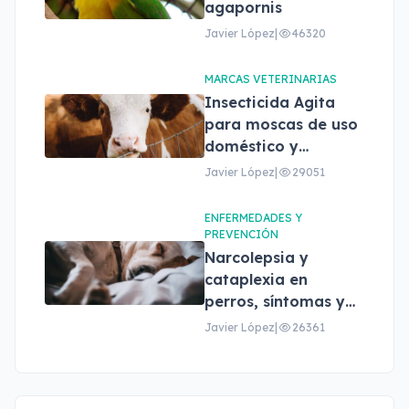
agapornis
Javier López
|
46320
MARCAS VETERINARIAS
Insecticida Agita
para moscas de uso
doméstico y
profesional
Javier López
|
29051
ENFERMEDADES Y
PREVENCIÓN
Narcolepsia y
cataplexia en
perros, síntomas y
tratamiento
Javier López
|
26361