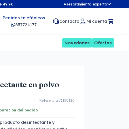
de 49,9€
Asesoramiento experto
Pedidos telefónicos
Contacto
Mi cuenta
637724177
Novedades
Ofertas
ectante en polvo
Referencia 71150120
eparación del pedido
producto desinfectante y