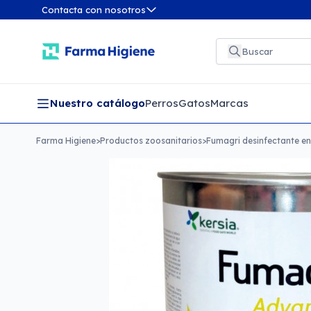
Contacta con nosotros
Nuestro catálogo
Perros
Gatos
Marcas
Farma Higiene
>
Productos zoosanitarios
>
Fumagri desinfectante en