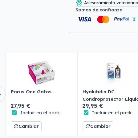
Asesoramiento veterinari
Somos de confianza
Porus One Gatos
Hyalutidin DC
Condroprotector Líqui
27,95 €
29,95 €
Perros y Gatos
Incluir en el pack
Incluir en el pack
Cambiar
Cambiar