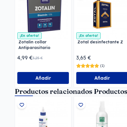
¡En oferta!
¡En oferta!
Zotalin collar
Zotal desinfectante Z
Antiparasitario
4,99 €
3,65 €
5,25 €
(1)
Añadir
Añadir
Productos relacionados Productos