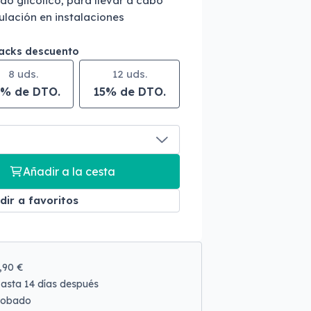
do glicólico, para llevar a cabo
ulación en instalaciones
packs descuento
8 uds.
12 uds.
% de DTO.
15% de DTO.
Añadir a la cesta
dir a favoritos
9,90 €
asta 14 días después
robado