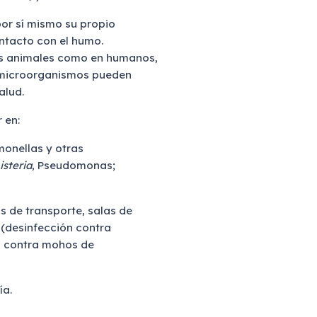
or sí mismo su propio
ontacto con el humo.
nos animales como en humanos,
 microorganismos pueden
alud.
 en:
monellas y otras
isteria
, Pseudomonas;
s de transporte, salas de
 (desinfección contra
n contra mohos de
ía.