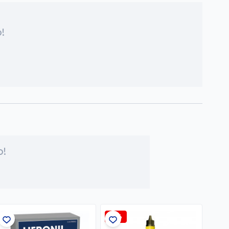
!
o!
-3%