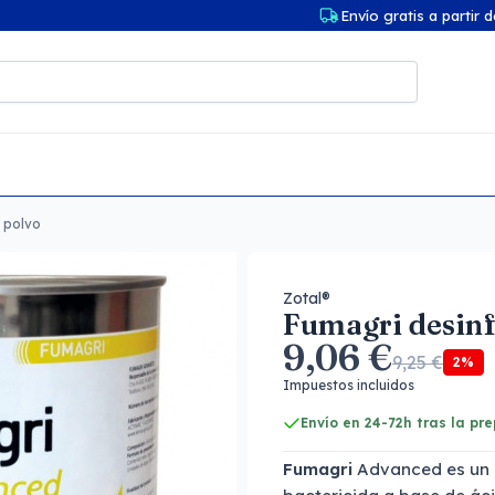
Envío gratis a partir 
 polvo
Zotal®
Fumagri desinf
9,06 €
9,25 €
2%
Impuestos incluidos
Envío en 24-72h tras la pr
Fumagri
Advanced es un 