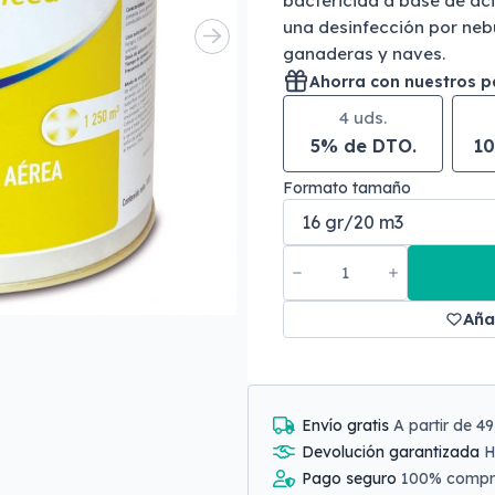
bactericida a base de áci
una desinfección por neb
ganaderas y naves.
Ahorra con nuestros 
4 uds.
5% de DTO.
10
Formato tamaño
Aña
Envío gratis
A partir de 4
Devolución garantizada
H
Pago seguro
100% comp