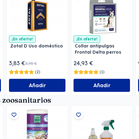
¡En oferta!
¡En oferta!
Zotal D Uso doméstico
Collar antipulgas
Frontal Delta perros
3,83 €
24,93 €
3,95 €
(2)
(1)
Añadir
Añadir
 zoosanitarios