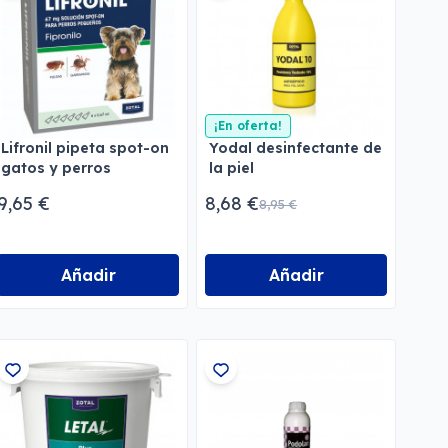
¡En oferta!
Lifronil pipeta spot-on
Yodal desinfectante de
gatos y perros
la piel
9,65 €
8,68 €
8,95 €
Añadir
Añadir