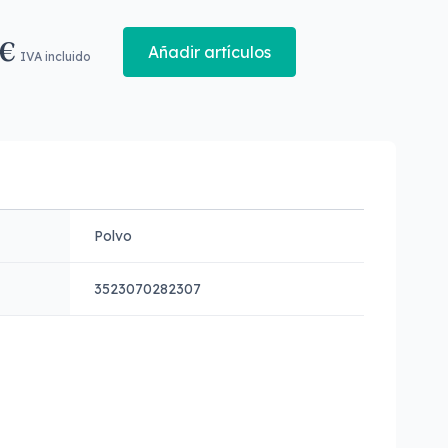
 €
Añadir artículos
IVA incluido
Polvo
3523070282307