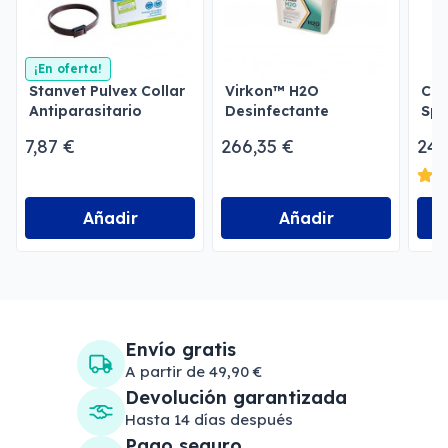
¡En oferta!
Stanvet Pulvex Collar
Virkon™ H2O
Cut
Antiparasitario
Desinfectante
Spr
Perros y Gatos
virucida de aguas
Der
7,87 €
266,35 €
24,
Añadir
Añadir
Envío gratis
A partir de 49,90 €
Devolución garantizada
Hasta 14 días después
Pago seguro