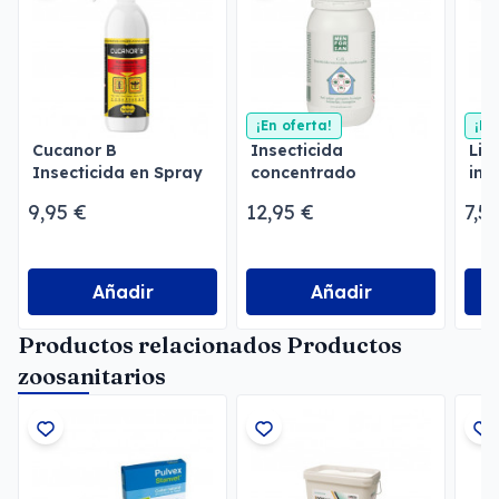
¡En oferta!
¡En
Cucanor B
Insecticida
Lim
Insecticida en Spray
concentrado
ins
emulsionable
Men
9,95 €
12,95 €
7,5
Menforsan
Añadir
Añadir
Productos relacionados Productos
zoosanitarios