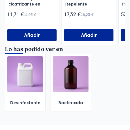
cicatrizante en
Repelente
Pot
aerosol
Concentrado
11,71 €
17,32 €
53,
11,95 €
18,23 €
Añadir
Añadir
Lo has podido ver en
Desinfectante
Bactericida