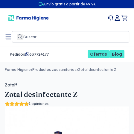
Envío gratis a partir de 49,9€
Ofertas
Blog
Pedidos
637724177
Farma Higiene
>
Productos zoosanitarios
>
Zotal desinfectante Z
Zotal®
Zotal desinfectante Z
1 opiniones