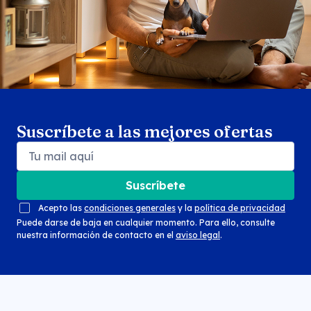
Suscríbete a las mejores ofertas
Suscríbete
Acepto las
condiciones generales
y la
política de privacidad
Puede darse de baja en cualquier momento. Para ello, consulte
nuestra información de contacto en el
aviso legal
.