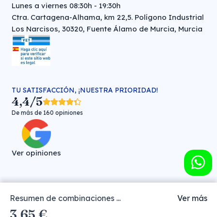
Lunes a viernes 08:30h - 19:30h
Ctra. Cartagena-Alhama, km 22,5. Polígono Industrial
Los Narcisos, 30320, Fuente Álamo de Murcia, Murcia
TU SATISFACCIÓN, ¡NUESTRA PRIORIDAD!
4,4/5
De más de 160 opiniones
Ver opiniones
Resumen de combinaciones ...
Ver más
Farmacia veterinaria online © FARMA HIGIENE S.L. (CIF: B-
3,65 €
30706451)