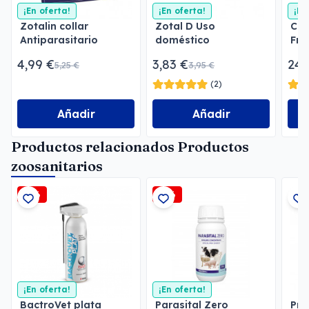
¡En oferta!
¡En oferta!
¡En
Zotalin collar
Zotal D Uso
Col
Antiparasitario
doméstico
Fro
4,99 €
3,83 €
24,
5,25 €
3,95 €
(2)
Añadir
Añadir
Productos relacionados Productos
zoosanitarios
-2%
-5%
¡En oferta!
¡En oferta!
BactroVet plata
Parasital Zero
Pre