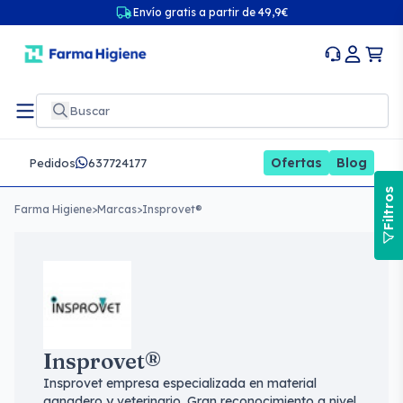
Envío gratis a partir de 49,9€
Ofertas
Blog
Pedidos
637724177
Filtros
Farma Higiene
>
Marcas
>
Insprovet®
Insprovet®
Insprovet empresa especializada en material
ganadero y veterinario. Gran reconocimiento a nivel