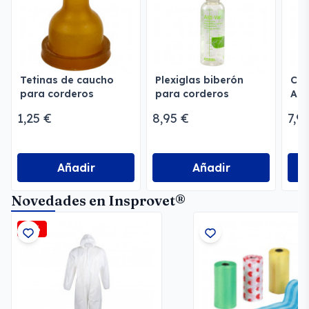
Tetinas de caucho
Plexiglas biberón
Cro
para corderos
para corderos
Allf
1,25 €
8,95 €
7,9
Añadir
Añadir
Novedades en Insprovet®
-5%