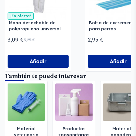
¡En oferta!
Mono desechable de
Bolsa de excrement
polipropileno universal
para perros
3,09 €
2,95 €
3,25 €
Añadir
Añadir
También te puede interesar
Material
Productos
Material
veterinario
zoosanitarios
ganadero