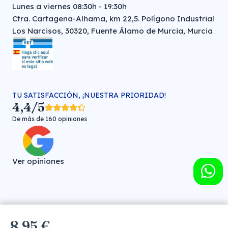
Lunes a viernes 08:30h - 19:30h
Ctra. Cartagena-Alhama, km 22,5. Polígono Industrial
Los Narcisos, 30320, Fuente Álamo de Murcia, Murcia
TU SATISFACCIÓN, ¡NUESTRA PRIORIDAD!
4,4/5
De más de 160 opiniones
Ver opiniones
Farmacia veterinaria online © FARMA HIGIENE S.L. (CIF: B-
8,95 €
30706451)