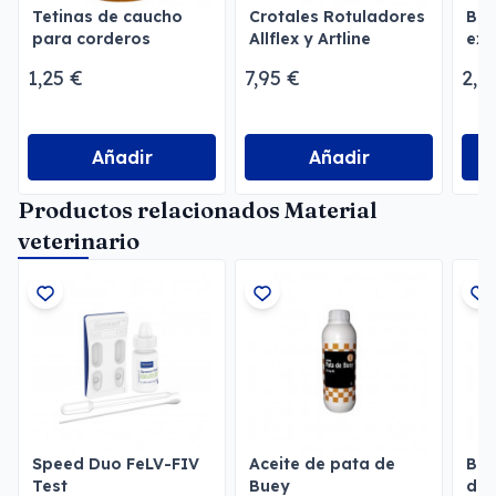
Tetinas de caucho
Crotales Rotuladores
Bol
para corderos
Allflex y Artline
exc
per
1,25 €
7,95 €
2,9
Añadir
Añadir
Productos relacionados Material
veterinario
Speed Duo FeLV-FIV
Aceite de pata de
Bot
Test
Buey
des