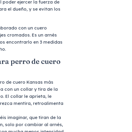
l poder ejercer la fuerza de
ara el dueño, y se evitan los
aborado con un cuero
ajes cromados. Es un arnés
mos encontrarlo en 3 medidas
ho.
ara perro de cuero
rro de cuero Kansas más
 con un collar y tira de la
El collar le aprieta, le
rezca mentira, retroalimenta
s imaginar, que tiran de la
n, solo por cambiar al arnés,
o con mucha menos intensidad