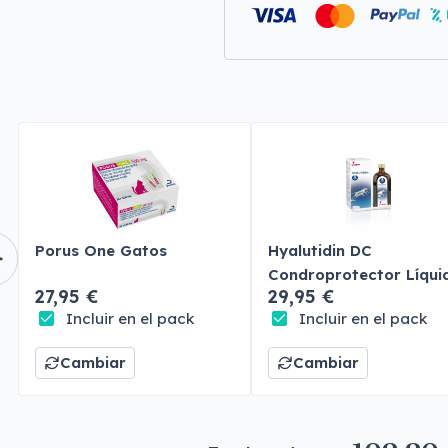
Porus One Gatos
Hyalutidin DC
Condroprotector Líqui
27,95 €
29,95 €
Perros y Gatos
Incluir en el pack
Incluir en el pack
Cambiar
Cambiar