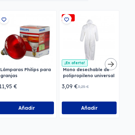
-5%
¡En oferta!
Lect
Lámparas Philips para
Mono desechable de
granjas
polipropileno universal
85,
11,95 €
3,09 €
3,25 €
Añadir
Añadir