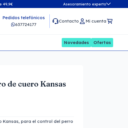
de 49,9€
Asesoramiento experto
Pedidos telefónicos
Contacto
Mi cuenta
637724177
Novedades
Ofertas
ro de cuero Kansas
 Kansas, para el control del perro