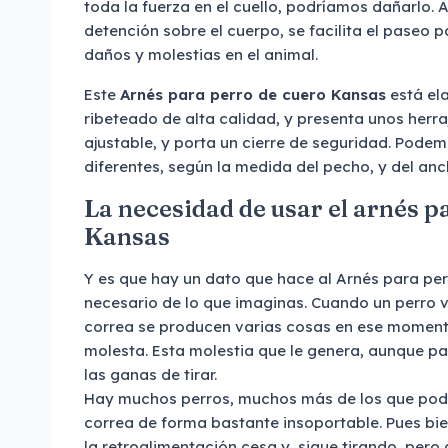
toda la fuerza en el cuello, podríamos dañarlo. A
detención sobre el cuerpo, se facilita el paseo p
daños y molestias en el animal.
Este
Arnés para perro de cuero Kansas
está el
ribeteado de alta calidad, y presenta unos herr
ajustable, y porta un cierre de seguridad. Pode
diferentes, según la medida del pecho, y del anc
La necesidad de usar el arnés p
Kansas
Y es que hay un dato que hace al Arnés para pe
necesario de lo que imaginas. Cuando un perro va
correa se producen varias cosas en ese momento. 
molesta. Esta molestia que le genera, aunque pa
las ganas de tirar.
Hay muchos perros, muchos más de los que podéi
correa de forma bastante insoportable. Pues bie
la retroalimentación cesa y, sigue tirando, per