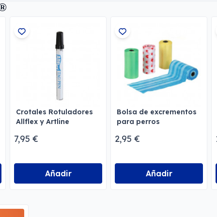
t®
Crotales Rotuladores
Bolsa de excrementos
Allflex y Artline
para perros
7,95 €
2,95 €
Añadir
Añadir