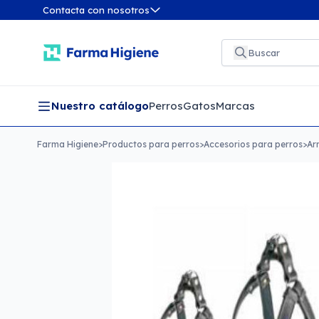
Contacta con nosotros
Nuestro catálogo
Perros
Gatos
Marcas
Farma Higiene
>
Productos para perros
>
Accesorios para perros
>
Ar