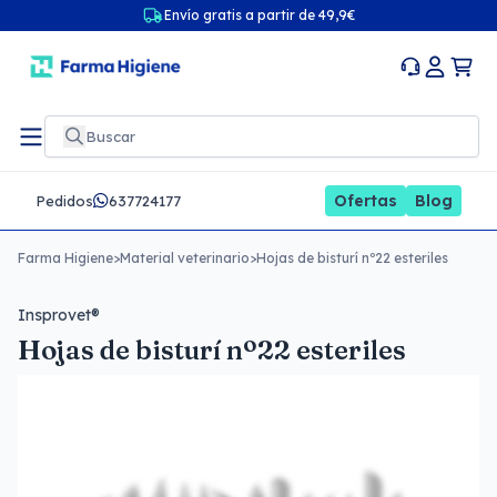
Envío gratis a partir de 49,9€
Ofertas
Blog
Pedidos
637724177
Farma Higiene
>
Material veterinario
>
Hojas de bisturí nº22 esteriles
Insprovet®
Hojas de bisturí nº22 esteriles