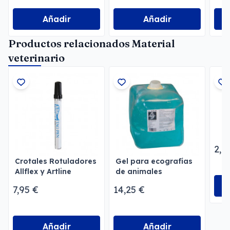
Añadir
Añadir
Productos relacionados Material
veterinario
2,7
Crotales Rotuladores
Gel para ecografías
Allflex y Artline
de animales
7,95 €
14,25 €
Añadir
Añadir