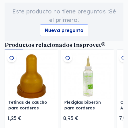
Este producto no tiene preguntas ¡Sé
el primero!
Nueva pregunta
Productos relacionados Insprovet®
Tetinas de caucho
Plexiglas biberón
Cro
para corderos
para corderos
Allf
1,25 €
8,95 €
7,9