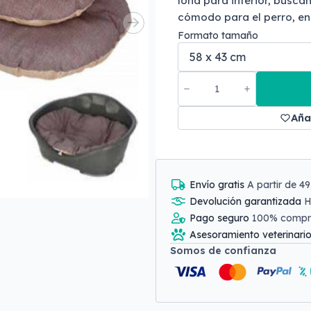
lona para interior, busc
cómodo para el perro, en e
Formato tamaño
Aña
Envío gratis
A partir de 4
Devolución garantizada
H
Pago seguro
100% comp
Asesoramiento veterinari
Somos de confianza