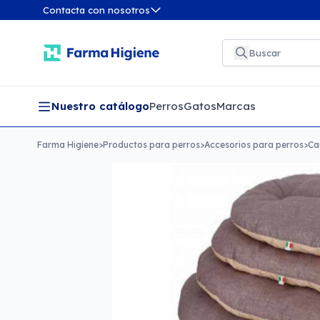
Contacta con nosotros
Nuestro catálogo
Perros
Gatos
Marcas
Farma Higiene
>
Productos para perros
>
Accesorios para perros
>
Ca