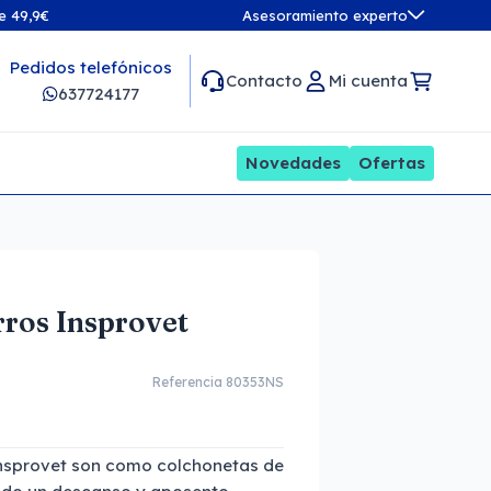
de 49,9€
Asesoramiento experto
Pedidos telefónicos
Contacto
Mi cuenta
637724177
Novedades
Ofertas
ros Insprovet
Referencia 80353NS
nsprovet son como colchonetas de