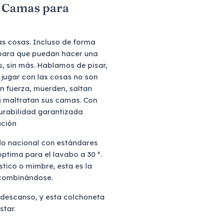
as Camas para
as cosas. Incluso de forma
s para que puedan hacer una
s, sin más. Hablamos de pisar,
l jugar con las cosas no son
n fuerza, muerden, saltan
a maltratan sus camas. Con
urabilidad garantizada
ación
ido nacional con estándares
óptima para el lavabo a 30 º.
tico o mimbre, esta es la
, combinándose.
l descanso, y esta colchoneta
star.