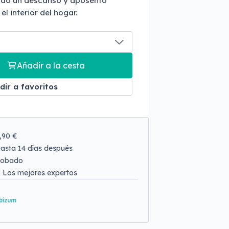
ando un descanso y aposento
l interior del hogar.
Añadir a la cesta
dir a favoritos
9,90 €
asta 14 días después
robado
o
Los mejores expertos