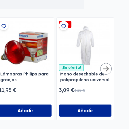
-5%
¡En oferta!
Lect
Lámparas Philips para
Mono desechable de
granjas
polipropileno universal
85,
11,95 €
3,09 €
3,25 €
Añadir
Añadir