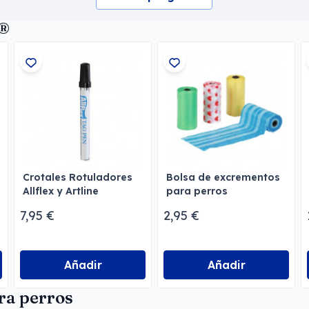
t®
Crotales Rotuladores
Bolsa de excrementos
Allflex y Artline
para perros
7,95 €
2,95 €
Añadir
Añadir
ra perros