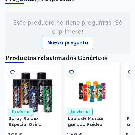
Este producto no tiene preguntas ¡Sé
el primero!
Nueva pregunta
Productos relacionados Genéricos
¡En oferta!
¡En oferta!
Spray Raidex
Lápiz de Marcar
Por
Especial Ovino
ganado Raidex
alt