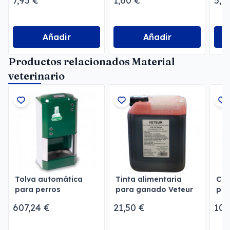
7,95 €
1,60 €
5,9
Añadir
Añadir
Productos relacionados Material
veterinario
Tolva automática
Tinta alimentaria
Cas
para perros
para ganado Veteur
par
Dogsimatic
Mal
607,24 €
21,50 €
102