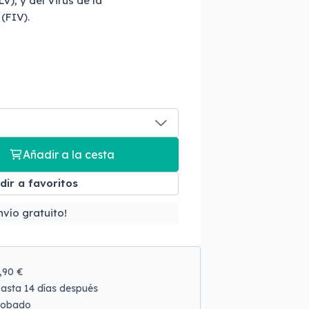
V), y del Virus de la
(FIV).
Añadir a la cesta
dir a favoritos
vío gratuito!
9,90 €
asta 14 días después
robado