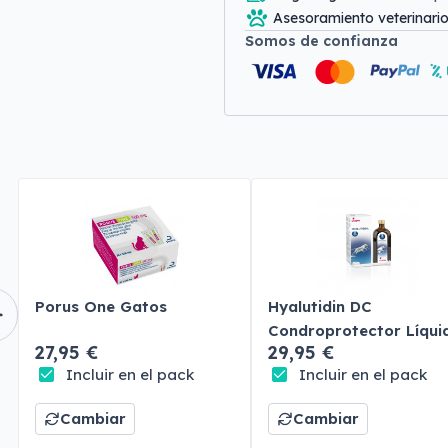
Asesoramiento veterinari
Somos de confianza
Porus One Gatos
Hyalutidin DC
Condroprotector Líqui
27,95 €
29,95 €
Perros y Gatos
Incluir en el pack
Incluir en el pack
Cambiar
Cambiar