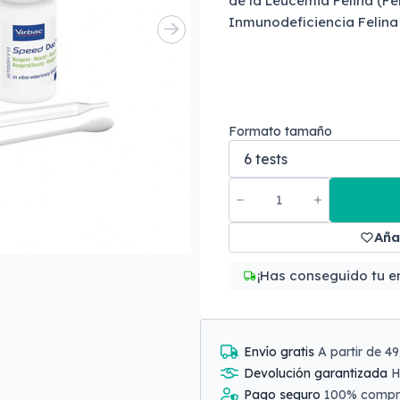
de la Leucemia Felina (FeL
Inmunodeficiencia Felina 
Formato tamaño
Aña
¡Has conseguido tu en
Envío gratis
A partir de 4
Devolución garantizada
H
Pago seguro
100% comp