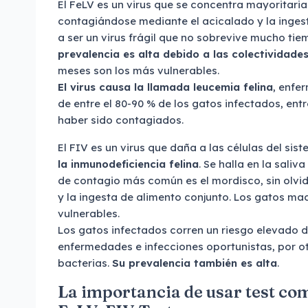
El FeLV es un virus que se concentra mayoritaria
contagiándose mediante el acicalado y la inges
a ser un virus frágil que no sobrevive mucho ti
prevalencia es alta debido a las colectividade
meses son los más vulnerables.
El virus causa la llamada leucemia felina
, enfe
de entre el 80-90 % de los gatos infectados, entr
haber sido contagiados.
El FIV es un virus que daña a las células del si
la inmunodeficiencia felina
. Se halla en la saliv
de contagio más común es el mordisco, sin olvi
y la ingesta de alimento conjunto. Los gatos ma
vulnerables.
Los gatos infectados corren un riesgo elevado 
enfermedades e infecciones oportunistas, por ot
bacterias.
Su prevalencia también es alta
.
La importancia de usar test co