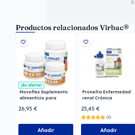
E
Productos relacionados Virbac®
¡En oferta!
Movoflex Suplemento
Pronefra Enfermedad
alimenticio para
renal Crónica
perros
26,95 €
25,45 €
(1)
Añadir
Añadir