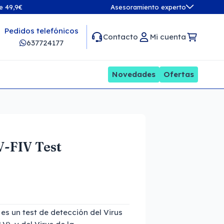
de 49,9€
Asesoramiento experto
Pedidos telefónicos
Contacto
Mi cuenta
637724177
Novedades
Ofertas
-FIV Test
s un test de detección del Virus