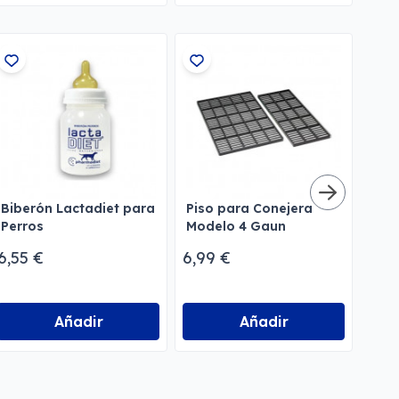
Biberón Lactadiet para
Piso para Conejera
Rec
Perros
Modelo 4 Gaun
Hen
6,55 €
6,99 €
7,63
Añadir
Añadir