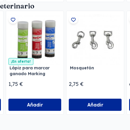
eterinario
¡En oferta!
Lápiz para marcar
Mosquetón
ganado Marking
1,75 €
2,75 €
Añadir
Añadir