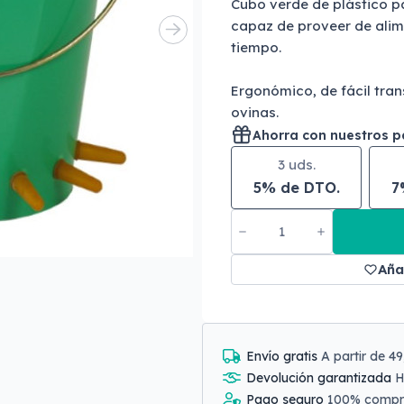
Cubo verde de plástico p
capaz de proveer de alim
tiempo.
Ergonómico, de fácil tran
ovinas.
Ahorra con nuestros 
3 uds.
5% de DTO.
7
Aña
Envío gratis
A partir de 4
Devolución garantizada
H
Pago seguro
100% comp