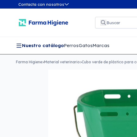
Contacta con nosotros
Nuestro catálogo
Perros
Gatos
Marcas
Farma Higiene
>
Material veterinario
>
Cubo verde de plástico para c