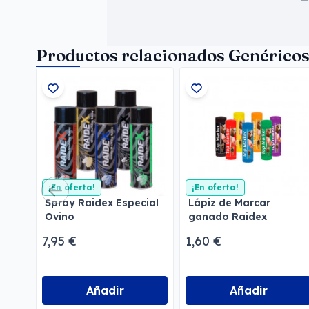
Productos relacionados Genérico
¡En oferta!
¡En oferta!
Spray Raidex Especial
Lápiz de Marcar
Ovino
ganado Raidex
7,95 €
1,60 €
Añadir
Añadir