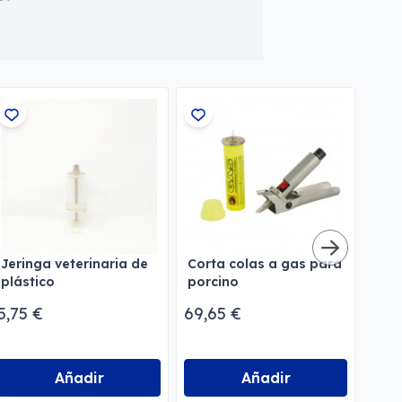
Jeringa veterinaria de
Corta colas a gas para
Sac
plástico
porcino
ide
5,75 €
69,65 €
12,
Añadir
Añadir