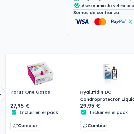
Asesoramiento veterinari
Somos de confianza
Porus One Gatos
Hyalutidin DC
Condroprotector Líqui
27,95 €
29,95 €
Perros y Gatos
Incluir en el pack
Incluir en el pack
Cambiar
Cambiar