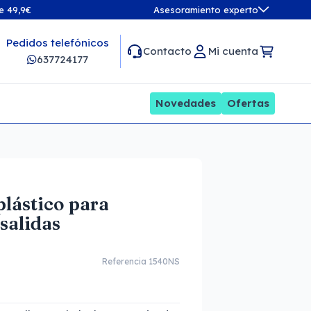
de 49,9€
Asesoramiento experto
Pedidos telefónicos
Contacto
Mi cuenta
637724177
Novedades
Ofertas
plástico para
salidas
Referencia 1540NS