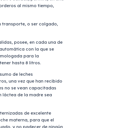
corderos al mismo tiempo,
 transporte, o ser colgado,
alidas, posee, en cada una de
 automática con la que se
homologada para la
ener hasta 8 litros.
nsumo de leches
ros, una vez que han recibido
res no se vean capacitadas
n láctea de la madre sea
aternizadas de excelente
leche materna, para que el
cuado, y no padecer de ningún