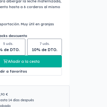
ara albergar la leche maternizada,
ento hasta a 6 corderos al mismo
sportación. Muy útil en granjas
packs descuento
5 uds.
7 uds.
% de DTO.
10% de DTO.
Añadir a la cesta
dir a favoritos
9,90 €
asta 14 días después
robado