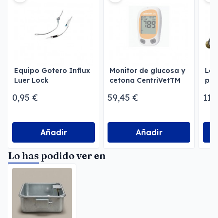
Equipo Gotero Influx
Monitor de glucosa y
Lám
Luer Lock
cetona CentriVetTM
par
GK
0,95 €
59,45 €
11,
Añadir
Añadir
Lo has podido ver en