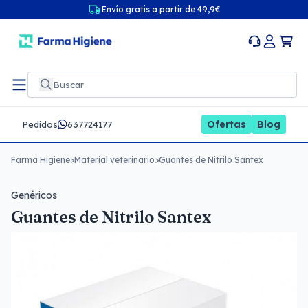
Envío gratis a partir de 49,9€
Ofertas
Blog
Pedidos
637724177
Farma Higiene
>
Material veterinario
>
Guantes de Nitrilo Santex
Genéricos
Guantes de Nitrilo Santex