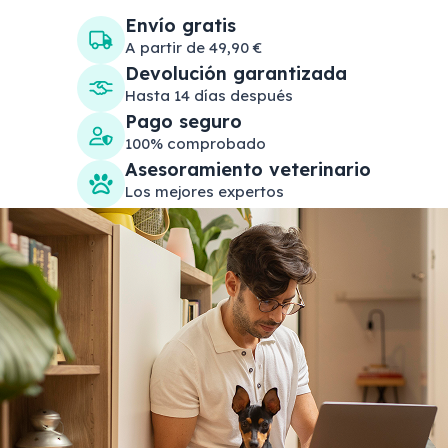
Envío gratis
A partir de 49,90 €
Devolución garantizada
Hasta 14 días después
Pago seguro
100% comprobado
Asesoramiento veterinario
Los mejores expertos
Search products
Se