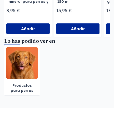
mineral para perros y
150 ml
gra
gatos
8,95 €
13,95 €
18,
Añadir
Añadir
Lo has podido ver en
Productos
para perros