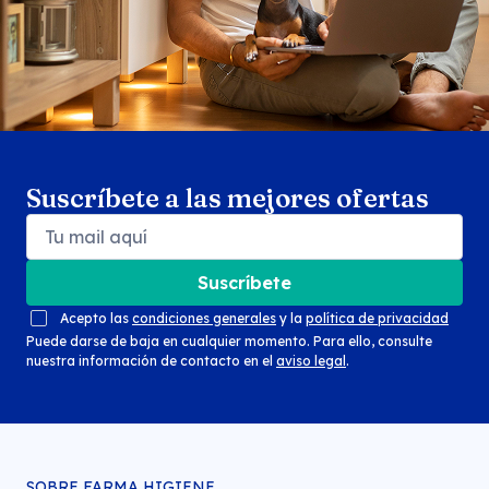
Suscríbete a las mejores ofertas
Suscríbete
Acepto las
condiciones generales
y la
política de privacidad
Puede darse de baja en cualquier momento. Para ello, consulte
nuestra información de contacto en el
aviso legal
.
SOBRE FARMA HIGIENE