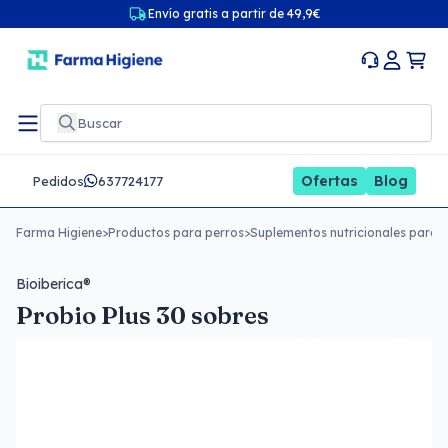
Envío gratis a partir de 49,9€
Ofertas
Blog
Pedidos
637724177
Farma Higiene
>
Productos para perros
>
Suplementos nutricionales para 
Bioiberica®
Probio Plus 30 sobres