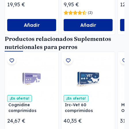
duración
neu
19,95 €
9,95 €
12,
(2)
Añadir
Añadir
Productos relacionados Suplementos
nutricionales para perros
¡En oferta!
¡En oferta!
Cognidine
Irc-Vet 60
Meg
comprimidos
comprimidos
Ora
Sup
24,67 €
40,35 €
31,
ren