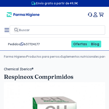
Envío gratis a partir de 49,9€
Ofertas
Blog
Pedidos
637724177
Farma Higiene
>
Productos para perros
>
Suplementos nutricionales para 
Chemical Iberica®
Respineox Comprimidos