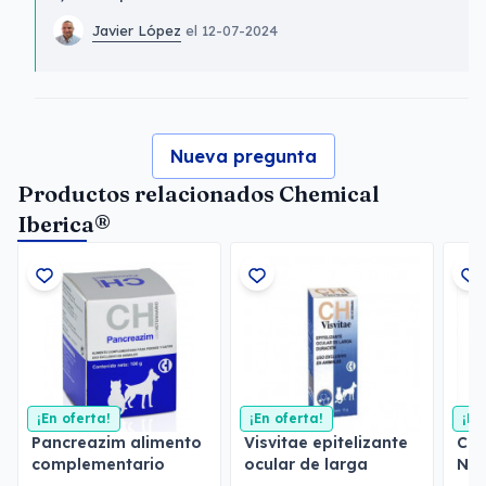
Javier López
el 12-07-2024
Nueva pregunta
Productos relacionados Chemical
Iberica®
¡En oferta!
¡En oferta!
¡En
Pancreazim alimento
Visvitae epitelizante
Cog
complementario
ocular de larga
Neu