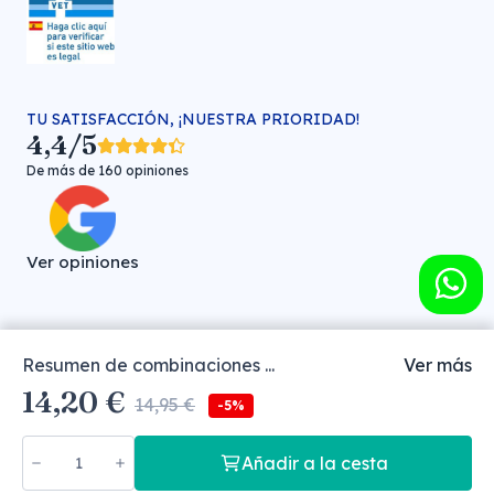
TU SATISFACCIÓN, ¡NUESTRA PRIORIDAD!
4,4/5
De más de 160 opiniones
Ver opiniones
Resumen de combinaciones ...
Ver más
Farmacia veterinaria online © FARMA HIGIENE S.L. (CIF: B-
14,20 €
30706451)
14,95 €
-5%
Añadir a la cesta