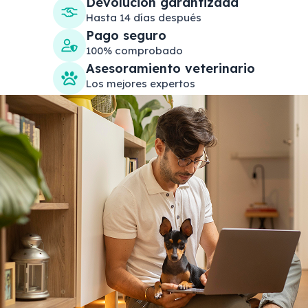
Devolución garantizada
Hasta 14 días después
Pago seguro
100% comprobado
Asesoramiento veterinario
Los mejores expertos
Search products
Se