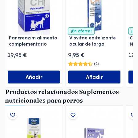
¡En oferta!
¡En
Pancreazim alimento
Visvitae epitelizante
Cog
complementario
ocular de larga
Neu
duración
neu
19,95 €
9,95 €
12,
(2)
Añadir
Añadir
Productos relacionados Suplementos
nutricionales para perros