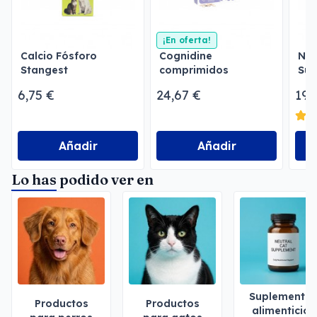
¡En oferta!
Calcio Fósforo
Cognidine
Nut
Stangest
comprimidos
Sup
ene
6,75 €
24,67 €
19,
Añadir
Añadir
Lo has podido ver en
Suplemento
Productos
Productos
alimenticios