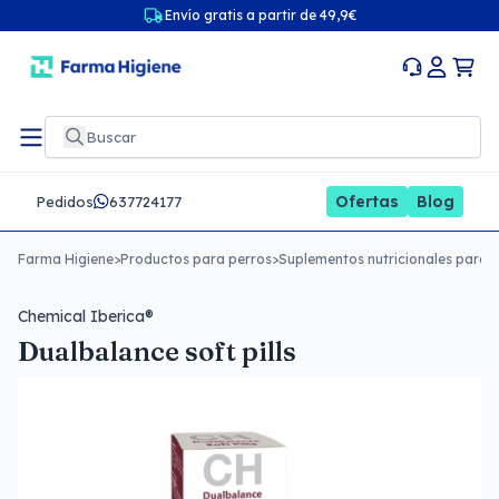
Envío gratis a partir de 49,9€
Ofertas
Blog
Pedidos
637724177
Farma Higiene
>
Productos para perros
>
Suplementos nutricionales para 
Chemical Iberica®
Dualbalance soft pills