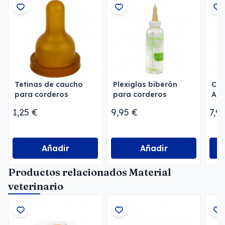
Tetinas de caucho
Plexiglas biberón
Cro
para corderos
para corderos
Allf
1,25 €
9,95 €
7,9
Añadir
Añadir
Productos relacionados Material
veterinario