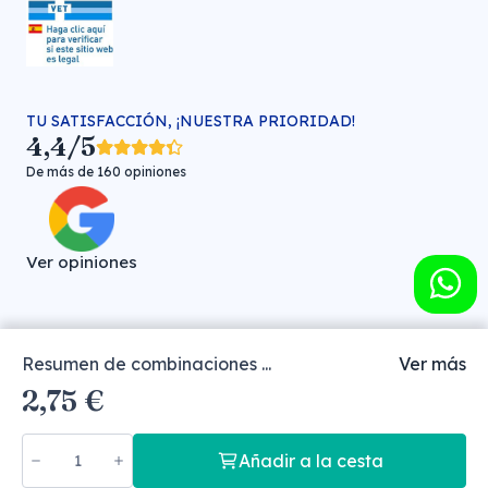
TU SATISFACCIÓN, ¡NUESTRA PRIORIDAD!
4,4/5
De más de 160 opiniones
Ver opiniones
Resumen de combinaciones ...
Ver más
Farmacia veterinaria online © FARMA HIGIENE S.L. (CIF: B-
2,75 €
30706451)
Añadir a la cesta