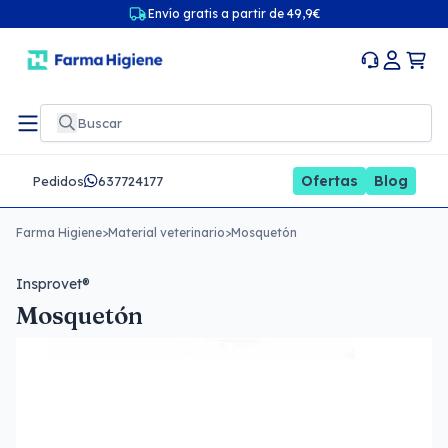
Envío gratis a partir de 49,9€
Ofertas
Blog
Pedidos
637724177
Farma Higiene
>
Material veterinario
>
Mosquetón
Insprovet®
Mosquetón