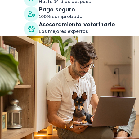
Hasta 14 días después
Pago seguro
100% comprobado
Asesoramiento veterinario
Los mejores expertos
Search products
Se