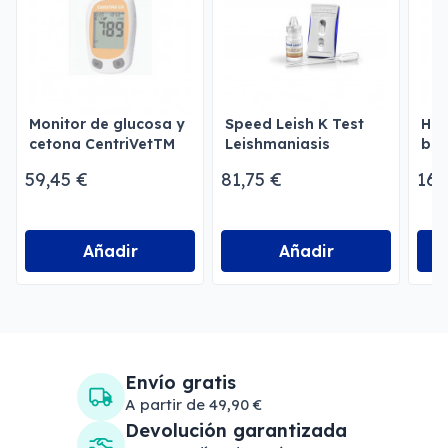
Monitor de glucosa y
Speed Leish K Test
Hoj
cetona CentriVetTM
Leishmaniasis
bis
GK
59,45 €
81,75 €
16,
Añadir
Añadir
Envío gratis
A partir de 49,90 €
Devolución garantizada