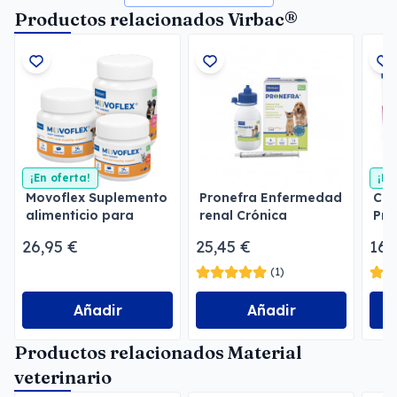
Productos relacionados Virbac®
¡En oferta!
¡En
Movoflex Suplemento
Pronefra Enfermedad
Col
alimenticio para
renal Crónica
Pre
perros
26,95 €
25,45 €
16,
(1)
Añadir
Añadir
Productos relacionados Material
veterinario