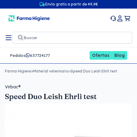
Envío gratis a partir de 49,9€
Ofertas
Blog
Pedidos
637724177
Farma Higiene
>
Material veterinario
>
Speed Duo Leish Ehrli test
Virbac®
Speed Duo Leish Ehrli test