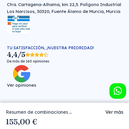
Ctra. Cartagena-Alhama, km 22,5. Polígono Industrial
Los Narcisos, 30320, Fuente Álamo de Murcia, Murcia
TU SATISFACCIÓN, ¡NUESTRA PRIORIDAD!
4,4/5
De más de 160 opiniones
Ver opiniones
Resumen de combinaciones ...
Ver más
Farmacia veterinaria online © FARMA HIGIENE S.L. (CIF: B-
155,00 €
30706451)