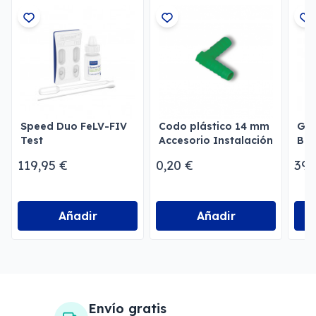
Speed Duo FeLV-FIV
Codo plástico 14 mm
Gal
Test
Accesorio Instalación
Ber
Agua
119,95 €
0,20 €
395
Añadir
Añadir
Envío gratis