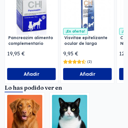
¡En oferta!
¡En
Pancreazim alimento
Visvitae epitelizante
Cog
complementario
ocular de larga
Neu
duración
neu
19,95 €
9,95 €
12,
(2)
Añadir
Añadir
Lo has podido ver en