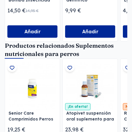
Bomba Insecticida
dentífrico
Lys
para Estancias
Per
14,50 €
9,99 €
4,3
14,95 €
Añadir
Añadir
Productos relacionados Suplementos
nutricionales para perros
¡En oferta!
Nu
Senior Care
Atopivet suspensión
Ren
Comprimidos Perros
oral suplemento para
Co
y Gatos
la piel 120 ml
19,25 €
23,98 €
32,