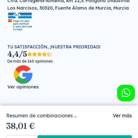
Ctra. Cartagena-Alhama, km 22,5. Polígono Industrial
Los Narcisos, 30320, Fuente Álamo de Murcia, Murcia
TU SATISFACCIÓN, ¡NUESTRA PRIORIDAD!
4,4/5
De más de 160 opiniones
Ver opiniones
Resumen de combinaciones ...
Ver más
Farmacia veterinaria online © FARMA HIGIENE S.L. (CIF: B-
38,01 €
30706451)