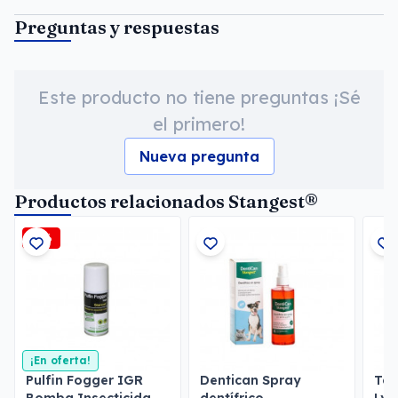
Preguntas y respuestas
Este producto no tiene preguntas ¡Sé
el primero!
Nueva pregunta
Productos relacionados Stangest®
-3%
¡En oferta!
Pulfin Fogger IGR
Dentican Spray
Toa