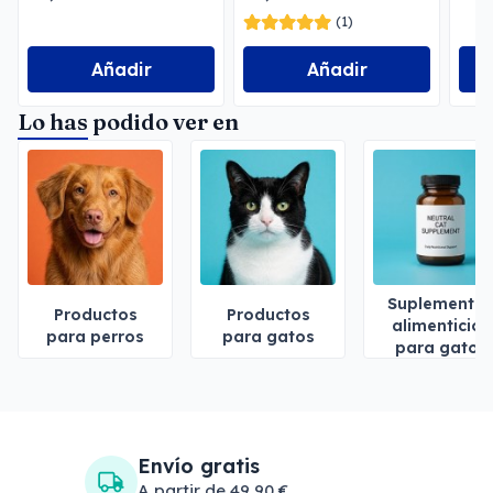
(1)
Añadir
Añadir
Lo has podido ver en
Suplemento
Productos
Productos
alimenticios
para perros
para gatos
para gatos
Envío gratis
A partir de 49,90 €