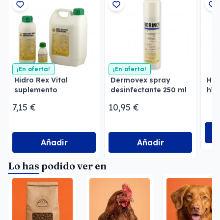
¡En oferta!
¡En oferta!
Hidro Rex Vital
Dermovex spray
Hep
suplemento
desinfectante 250 ml
híg
nutricional universal
7,15 €
10,95 €
para animales
Añadir
Añadir
Lo has podido ver en