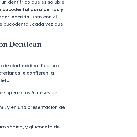
s un dentífrico que es soluble
e bucodental para perros y
 ser ingerido junto con el
ne bucodental, cada vez que
con Dentican
de clorhexidina, fluoruro
terianos le confieren la
leta.
ue superen los 6 meses de
ml, y en una presentación de
uro sódico, y gluconato de