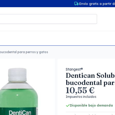
Envío gratis a partir 
 bucodental para perros y gatos
Stangest®
Dentican Solub
bucodental par
10,55 €
Impuestos incluidos
Disponible bajo demanda