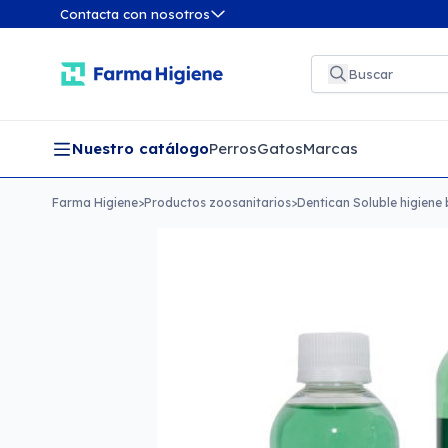
Contacta con nosotros
Nuestro catálogo
Perros
Gatos
Marcas
Farma Higiene
>
Productos zoosanitarios
>
Dentican Soluble higiene