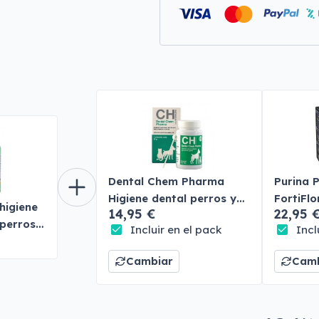
Dental Chem Pharma
Purina P
Higiene dental perros y
FortiFlo
higiene
14,95 €
22,95 
gatos
Probioti
perros y
Incluir en el pack
Incl
Cambiar
Camb