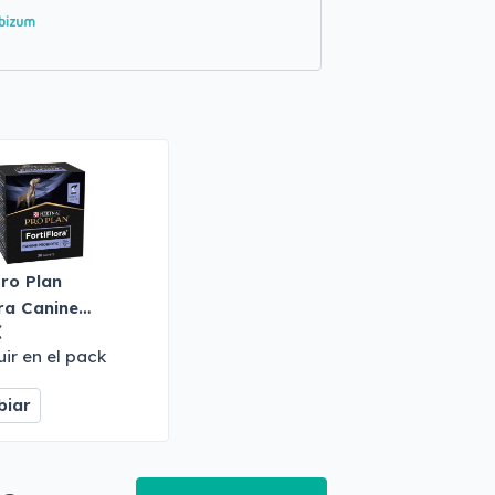
ro Plan
ra Canine
€
c
uir en el pack
iar