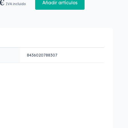
 €
Añadir artículos
IVA incluido
8436020788307