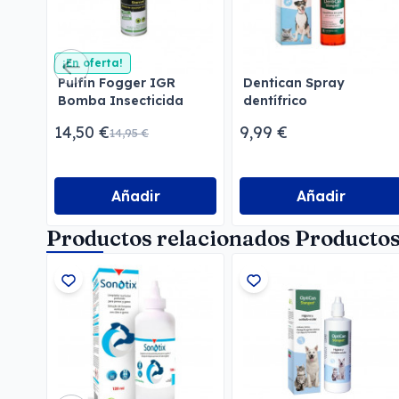
¡En oferta!
Pulfin Fogger IGR
Dentican Spray
Bomba Insecticida
dentífrico
para Estancias
14,50 €
9,99 €
14,95 €
Añadir
Añadir
Productos relacionados Productos