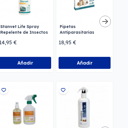
Stanvet Life Spray
Pipetas
Vit
Repelente de Insectos
Antiparasitarias
Mult
y Antiolores
Naturales Stanvet Life
Ref
14,95 €
18,95 €
8,55
Perros y Gatos
Gat
Añadir
Añadir