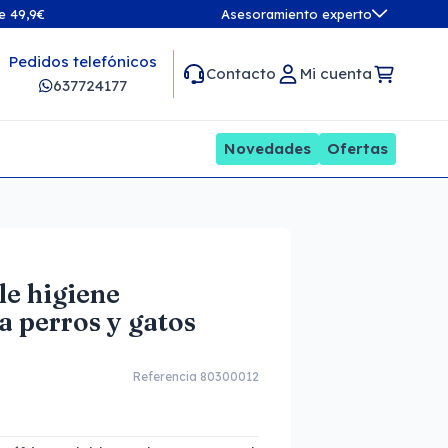
de 49,9€
Asesoramiento experto
Pedidos telefónicos
Contacto
Mi cuenta
637724177
Novedades
Ofertas
le higiene
a perros y gatos
Referencia 80300012