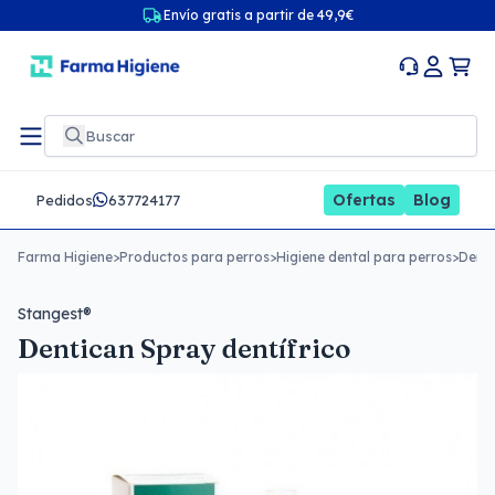
Envío gratis a partir de 49,9€
Ofertas
Blog
Pedidos
637724177
Farma Higiene
>
Productos para perros
>
Higiene dental para perros
>
Denti
Stangest®
Dentican Spray dentífrico