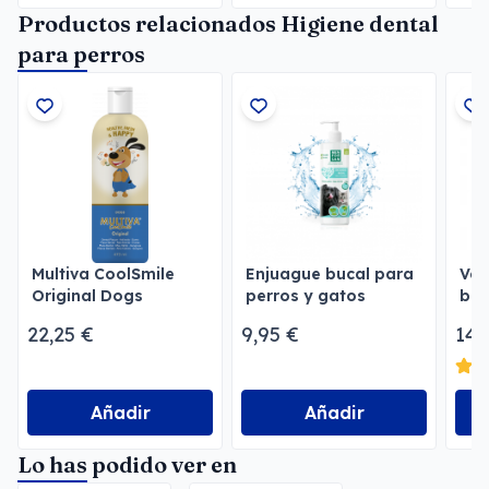
Productos relacionados Higiene dental
para perros
Multiva CoolSmile
Enjuague bucal para
Vet
Original Dogs
perros y gatos
buc
Menforsan
22,25 €
9,95 €
14,
Añadir
Añadir
Lo has podido ver en