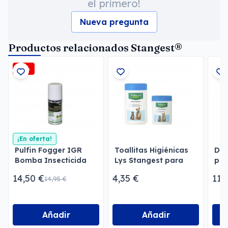
el primero!
Nueva pregunta
Productos relacionados Stangest®
-3%
¡En oferta!
Pulfin Fogger IGR
Toallitas Higiénicas
Den
Bomba Insecticida
Lys Stangest para
par
para Estancias
Perros y Gatos
14,50 €
4,35 €
11,
14,95 €
Añadir
Añadir