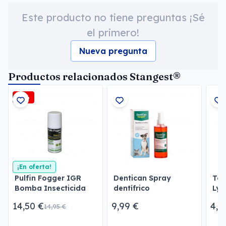
Este producto no tiene preguntas ¡Sé
el primero!
Nueva pregunta
Productos relacionados Stangest®
-3%
¡En oferta!
Pulfin Fogger IGR
Dentican Spray
Toa
Bomba Insecticida
dentífrico
Lys
para Estancias
Per
14,50 €
9,99 €
4,3
14,95 €