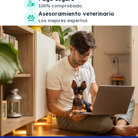
100% comprobado
Asesoramiento veterinario
Los mejores expertos
Search products
Se