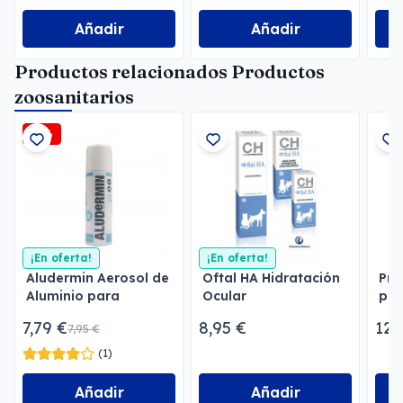
Añadir
Añadir
Productos relacionados Productos
zoosanitarios
-2%
¡En oferta!
¡En oferta!
Aludermin Aerosol de
Oftal HA Hidratación
Pro
Aluminio para
Ocular
per
Heridas
Men
7,79 €
8,95 €
12,
7,95 €
(1)
Añadir
Añadir