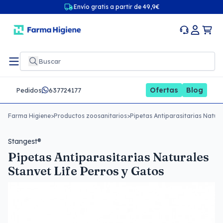
Envío gratis a partir de 49,9€
Ofertas
Blog
Pedidos
637724177
Farma Higiene
>
Productos zoosanitarios
>
Pipetas Antiparasitarias Natura
Stangest®
Pipetas Antiparasitarias Naturales
Stanvet Life Perros y Gatos