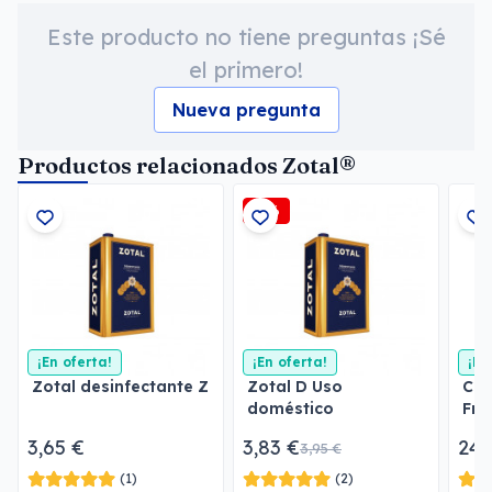
Este producto no tiene preguntas ¡Sé
el primero!
Nueva pregunta
Productos relacionados Zotal®
-3%
¡En oferta!
¡En oferta!
¡En
Zotal desinfectante Z
Zotal D Uso
Col
doméstico
Fro
3,65 €
3,83 €
24,
3,95 €
(1)
(2)