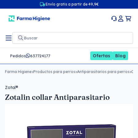
Envío gratis a partir de 49,9€
Ofertas
Blog
Pedidos
637724177
Farma Higiene
>
Productos para perros
>
Antiparasitarios para perros
>
Col
Zotal®
Zotalin collar Antiparasitario