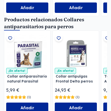
Añadir
Añadir
Productos relacionados Collares
antiparasitarios para perros
¡En oferta!
¡En oferta!
¡En
Collar antiparasitario
Collar antipulgas
Tab
natural Parasital
Frontal Delta perros
Ant
para perros
5,99 €
24,93 €
9,5
(1)
(1)
Añadir
Añadir