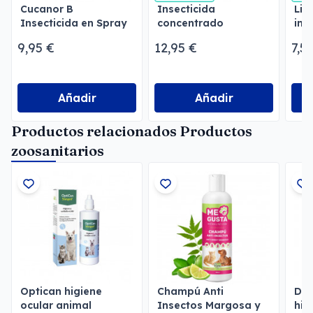
Cucanor B
Insecticida
Lim
Insecticida en Spray
concentrado
ins
emulsionable
Men
9,95 €
12,95 €
7,5
Menforsan
Añadir
Añadir
Productos relacionados Productos
zoosanitarios
Optican higiene
Champú Anti
Den
ocular animal
Insectos Margosa y
hig