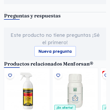
Preguntas y respuestas
Este producto no tiene preguntas ¡Sé
el primero!
Nueva pregunta
Productos relacionados Menforsan®
-5
¡En oferta!
¡En