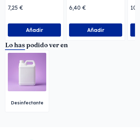
Geraniol Megusta
par
7,25 €
6,40 €
10,
Añadir
Añadir
Lo has podido ver en
Desinfectante