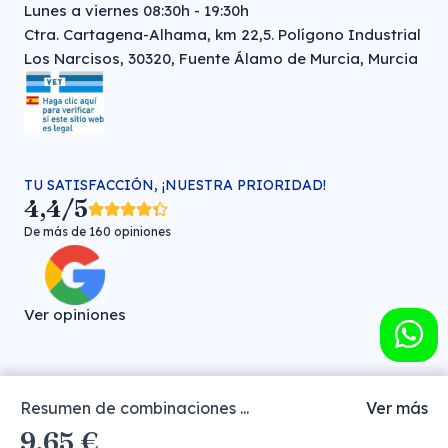
Lunes a viernes 08:30h - 19:30h
Ctra. Cartagena-Alhama, km 22,5. Polígono Industrial
Los Narcisos, 30320, Fuente Álamo de Murcia, Murcia
TU SATISFACCIÓN, ¡NUESTRA PRIORIDAD!
4,4/5
De más de 160 opiniones
Ver opiniones
Resumen de combinaciones ...
Ver más
Farmacia veterinaria online © FARMA HIGIENE S.L. (CIF: B-
9,65 €
30706451)